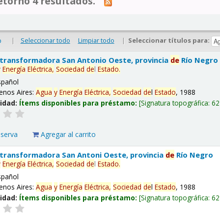
tornó 4 resultados.
|
Seleccionar todo
Limpiar todo
|
Seleccionar títulos para:
o
 transformadora San Antonio Oeste, provincia
de
Río Negro
y
Energía
Eléctrica,
Sociedad
de
l
Estado
.
spañol
enos Aires:
Agua
y
Energía
Eléctrica,
Sociedad
de
l
Estado
, 1988
lidad:
Ítems disponibles para préstamo:
Signatura topográfica:
62
eserva
Agregar al carrito
 transformadora San Antoni Oeste, provincia
de
Río Negro
y
Energía
Eléctrica,
Sociedad
de
l
Estado
.
spañol
enos Aires:
Agua
y
Energía
Eléctrica,
Sociedad
de
l
Estado
, 1988
lidad:
Ítems disponibles para préstamo:
Signatura topográfica:
62