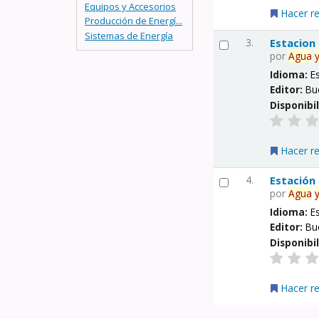
Equipos y Accesorios
Hacer r
Producción de Energí...
Sistemas de Energía
3.
Estacion
por
Agua
Idioma:
E
Editor:
Bu
Disponibi
Hacer r
4.
Estación
por
Agua
Idioma:
E
Editor:
Bu
Disponibi
Hacer r