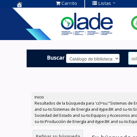
Carrito
Listas
Centro de
Documentación
OLADE -
Buscar
Inicio
›
Resultados de la búsqueda para 'ccl=su:"Sistemas de E
and su-to:Sistemas de Energía and itype:BK and su-to:Si
Sociedad del Estado and su-to:Equipos y Accesorios and 
su-to:Producción de Energía and itype:BK and su-to:Equ
Refinar su búsqueda