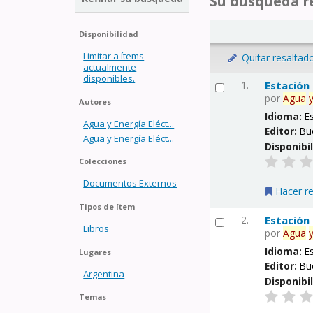
Su búsqueda re
Disponibilidad
Limitar a ítems
Quitar resaltad
actualmente
disponibles.
1.
Estación
por
Agua
Autores
Idioma:
E
Agua y Energía Eléct...
Editor:
Bu
Agua y Energía Eléct...
Disponibi
Colecciones
Documentos Externos
Hacer r
Tipos de ítem
2.
Estación
Libros
por
Agua
Idioma:
E
Lugares
Editor:
Bu
Argentina
Disponibi
Temas