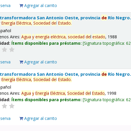
eserva
Agregar al carrito
 transformadora San Antonio Oeste, provincia
de
Río Negro
y
Energía
Eléctrica,
Sociedad
de
l
Estado
.
spañol
enos Aires:
Agua
y
energía
eléctrica,
sociedad
de
l
estado
, 1988
lidad:
Ítems disponibles para préstamo:
Signatura topográfica:
62
eserva
Agregar al carrito
 transformadora San Antonio Oeste, provincia
de
Río Negro
y
Energía
Eléctrica,
Sociedad
de
l
Estado
.
spañol
enos Aires:
Agua
y
Energía
Eléctrica,
Sociedad
de
l
Estado
, 1998
lidad:
Ítems disponibles para préstamo:
Signatura topográfica:
62
eserva
Agregar al carrito