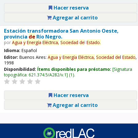
Hacer reserva
Agregar al carrito
Estación transformadora San Antonio Oeste,
provincia
de
Río Negro.
por
Agua
y
Energía
Eléctrica,
Sociedad
de
l
Estado
.
Idioma:
Español
Editor:
Buenos Aires:
Agua
y
Energía
Eléctrica,
Sociedad
de
l
Estado
,
1998
Disponibilidad:
Ítems disponibles para préstamo:
Signatura
topográfica:
621.374.5/A282/v.1
(1).
Hacer reserva
Agregar al carrito