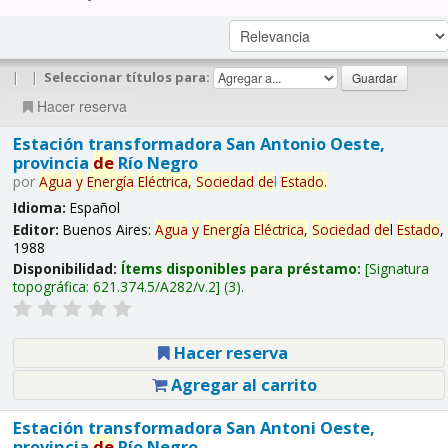
|
|
Seleccionar títulos para:
Hacer reserva
Estación transformadora San Antonio Oeste,
provincia
de
Río Negro
por
Agua
y
Energía
Eléctrica,
Sociedad
de
l
Estado
.
Idioma:
Español
Editor:
Buenos Aires:
Agua
y
Energía
Eléctrica,
Sociedad
de
l
Estado
,
1988
Disponibilidad:
Ítems disponibles para préstamo:
Signatura
topográfica:
621.374.5/A282/v.2
(3).
Hacer reserva
Agregar al carrito
Estación transformadora San Antoni Oeste,
provincia
de
Río Negro