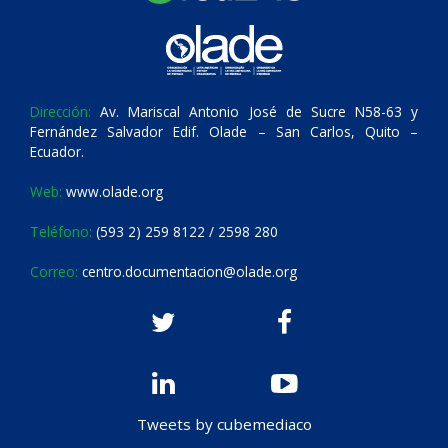
Dirección:
Av. Mariscal Antonio José de Sucre N58-63 y
Fernández Salvador Edif. Olade – San Carlos, Quito –
Ecuador.
Web:
www.olade.org
Teléfono:
(593 2) 259 8122 / 2598 280
Correo:
centro.documentacion@olade.org
Tweets by cubemediaco