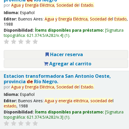
por
Agua
y
Energía
Eléctrica,
Sociedad
de
l
Estado
.
Idioma:
Español
Editor:
Buenos Aires:
Agua
y
Energía
Eléctrica,
Sociedad
de
l
Estado
,
1988
Disponibilidad:
Ítems disponibles para préstamo:
Signatura
topográfica:
621.374.5/A282/v.4
(1).
Hacer reserva
Agregar al carrito
Estacion transformadora San Antonio Oeste,
provincia
de
Río Negro.
por
Agua
y
Energía
Eléctrica,
Sociedad
de
l
Estado
.
Idioma:
Español
Editor:
Buenos Aires:
Agua
y
energía
eléctrica,
sociedad
de
l
estado
, 1988
Disponibilidad:
Ítems disponibles para préstamo:
Signatura
topográfica:
621.374.5/A282/v.3
(1).