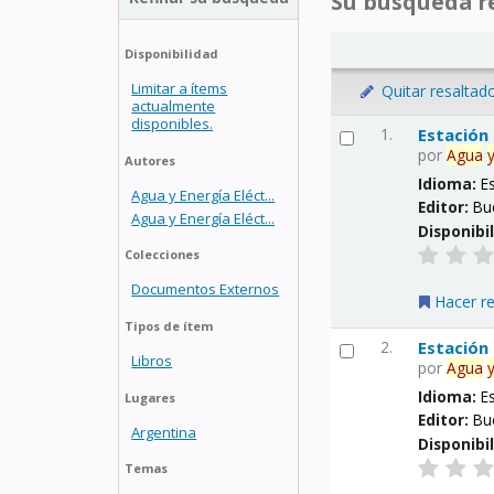
Su búsqueda re
Disponibilidad
Limitar a ítems
Quitar resaltad
actualmente
disponibles.
1.
Estación
por
Agua
Autores
Idioma:
E
Agua y Energía Eléct...
Editor:
Bu
Agua y Energía Eléct...
Disponibi
Colecciones
Documentos Externos
Hacer r
Tipos de ítem
2.
Estación
Libros
por
Agua
Idioma:
E
Lugares
Editor:
Bu
Argentina
Disponibi
Temas