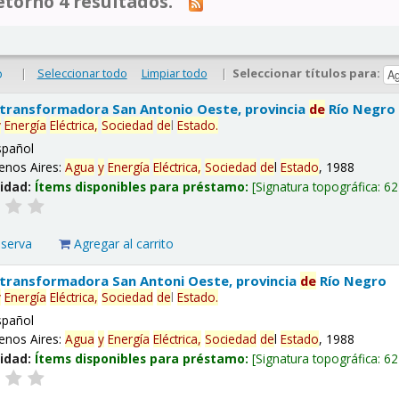
tornó 4 resultados.
|
Seleccionar todo
Limpiar todo
|
Seleccionar títulos para:
o
 transformadora San Antonio Oeste, provincia
de
Río Negro
y
Energía
Eléctrica,
Sociedad
de
l
Estado
.
spañol
enos Aires:
Agua
y
Energía
Eléctrica,
Sociedad
de
l
Estado
, 1988
lidad:
Ítems disponibles para préstamo:
Signatura topográfica:
62
eserva
Agregar al carrito
 transformadora San Antoni Oeste, provincia
de
Río Negro
y
Energía
Eléctrica,
Sociedad
de
l
Estado
.
spañol
enos Aires:
Agua
y
Energía
Eléctrica,
Sociedad
de
l
Estado
, 1988
lidad:
Ítems disponibles para préstamo:
Signatura topográfica:
62