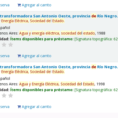
eserva
Agregar al carrito
 transformadora San Antonio Oeste, provincia
de
Río Negro
y
Energía
Eléctrica,
Sociedad
de
l
Estado
.
spañol
enos Aires:
Agua
y
energía
eléctrica,
sociedad
de
l
estado
, 1988
lidad:
Ítems disponibles para préstamo:
Signatura topográfica:
62
eserva
Agregar al carrito
 transformadora San Antonio Oeste, provincia
de
Río Negro
y
Energía
Eléctrica,
Sociedad
de
l
Estado
.
spañol
enos Aires:
Agua
y
Energía
Eléctrica,
Sociedad
de
l
Estado
, 1998
lidad:
Ítems disponibles para préstamo:
Signatura topográfica:
62
eserva
Agregar al carrito