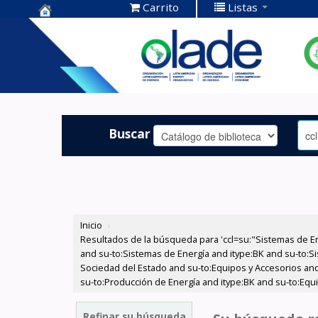
Carrito
Listas
Centro de
Documentación
OLADE -
Buscar
Inicio
›
Resultados de la búsqueda para 'ccl=su:"Sistemas de E
and su-to:Sistemas de Energía and itype:BK and su-to:Si
Sociedad del Estado and su-to:Equipos y Accesorios and 
su-to:Producción de Energía and itype:BK and su-to:Equi
Refinar su búsqueda