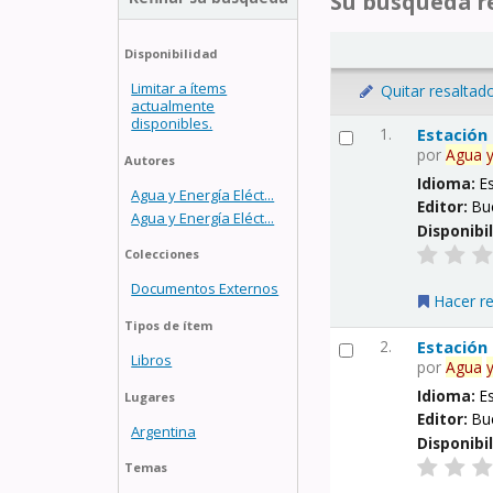
Su búsqueda re
Disponibilidad
Limitar a ítems
Quitar resaltad
actualmente
disponibles.
1.
Estación
por
Agua
Autores
Idioma:
E
Agua y Energía Eléct...
Editor:
Bu
Agua y Energía Eléct...
Disponibi
Colecciones
Documentos Externos
Hacer r
Tipos de ítem
2.
Estación
Libros
por
Agua
Idioma:
E
Lugares
Editor:
Bu
Argentina
Disponibi
Temas