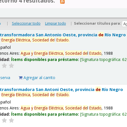
tornó 4 resultados.
|
Seleccionar todo
Limpiar todo
|
Seleccionar títulos para:
o
 transformadora San Antonio Oeste, provincia
de
Río Negro
y
Energía
Eléctrica,
Sociedad
de
l
Estado
.
spañol
enos Aires:
Agua
y
Energía
Eléctrica,
Sociedad
de
l
Estado
, 1988
lidad:
Ítems disponibles para préstamo:
Signatura topográfica:
62
eserva
Agregar al carrito
 transformadora San Antoni Oeste, provincia
de
Río Negro
y
Energía
Eléctrica,
Sociedad
de
l
Estado
.
spañol
enos Aires:
Agua
y
Energía
Eléctrica,
Sociedad
de
l
Estado
, 1988
lidad:
Ítems disponibles para préstamo:
Signatura topográfica:
62