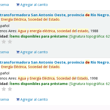
eserva
Agregar al carrito
 transformadora San Antonio Oeste, provincia
de
Río Negro
y
Energía
Eléctrica,
Sociedad
de
l
Estado
.
spañol
enos Aires:
Agua
y
energía
eléctrica,
sociedad
de
l
estado
, 1988
lidad:
Ítems disponibles para préstamo:
Signatura topográfica:
62
eserva
Agregar al carrito
 transformadora San Antonio Oeste, provincia
de
Río Negro
y
Energía
Eléctrica,
Sociedad
de
l
Estado
.
spañol
enos Aires:
Agua
y
Energía
Eléctrica,
Sociedad
de
l
Estado
, 1998
lidad:
Ítems disponibles para préstamo:
Signatura topográfica:
62
eserva
Agregar al carrito