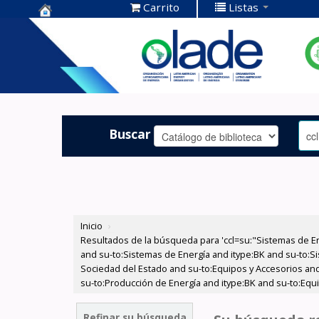
Carrito
Listas
Centro de
Documentación
OLADE -
Buscar
Inicio
›
Resultados de la búsqueda para 'ccl=su:"Sistemas de E
and su-to:Sistemas de Energía and itype:BK and su-to:Si
Sociedad del Estado and su-to:Equipos y Accesorios and 
su-to:Producción de Energía and itype:BK and su-to:Equi
Refinar su búsqueda