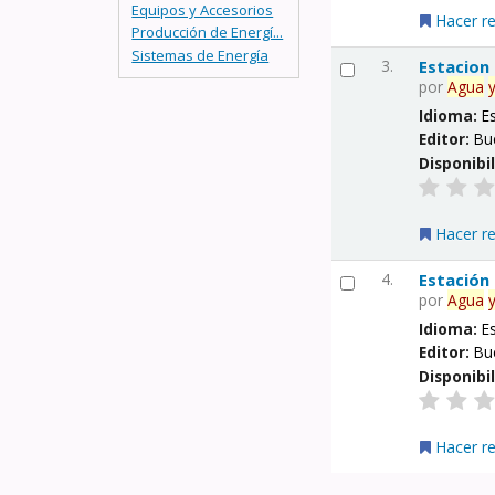
Equipos y Accesorios
Hacer r
Producción de Energí...
Sistemas de Energía
3.
Estacion
por
Agua
Idioma:
E
Editor:
Bu
Disponibi
Hacer r
4.
Estación
por
Agua
Idioma:
E
Editor:
Bu
Disponibi
Hacer r