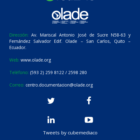
Dirección:
Av. Mariscal Antonio José de Sucre N58-63 y
Fernández Salvador Edif. Olade – San Carlos, Quito –
Ecuador.
Web:
www.olade.org
Teléfono:
(593 2) 259 8122 / 2598 280
Correo:
centro.documentacion@olade.org
Tweets by cubemediaco