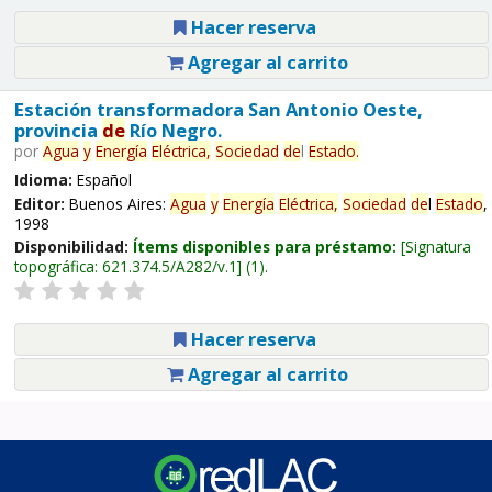
Hacer reserva
Agregar al carrito
Estación transformadora San Antonio Oeste,
provincia
de
Río Negro.
por
Agua
y
Energía
Eléctrica,
Sociedad
de
l
Estado
.
Idioma:
Español
Editor:
Buenos Aires:
Agua
y
Energía
Eléctrica,
Sociedad
de
l
Estado
,
1998
Disponibilidad:
Ítems disponibles para préstamo:
Signatura
topográfica:
621.374.5/A282/v.1
(1).
Hacer reserva
Agregar al carrito