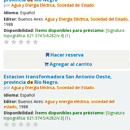
por
Agua
y
Energía
Eléctrica,
Sociedad
de
l
Estado
.
Idioma:
Español
Editor:
Buenos Aires:
Agua
y
Energía
Eléctrica,
Sociedad
de
l
Estado
,
1988
Disponibilidad:
Ítems disponibles para préstamo:
Signatura
topográfica:
621.374.5/A282/v.4
(1).
Hacer reserva
Agregar al carrito
Estacion transformadora San Antonio Oeste,
provincia
de
Río Negro.
por
Agua
y
Energía
Eléctrica,
Sociedad
de
l
Estado
.
Idioma:
Español
Editor:
Buenos Aires:
Agua
y
energía
eléctrica,
sociedad
de
l
estado
, 1988
Disponibilidad:
Ítems disponibles para préstamo:
Signatura
topográfica:
621.374.5/A282/v.3
(1).