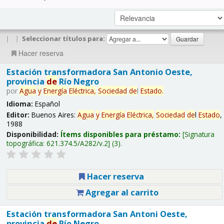
|
|
Seleccionar títulos para:
Hacer reserva
Estación transformadora San Antonio Oeste,
provincia
de
Río Negro
por
Agua
y
Energía
Eléctrica,
Sociedad
de
l
Estado
.
Idioma:
Español
Editor:
Buenos Aires:
Agua
y
Energía
Eléctrica,
Sociedad
de
l
Estado
,
1988
Disponibilidad:
Ítems disponibles para préstamo:
Signatura
topográfica:
621.374.5/A282/v.2
(3).
Hacer reserva
Agregar al carrito
Estación transformadora San Antoni Oeste,
provincia
de
Río Negro