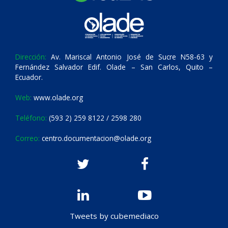
Dirección:
Av. Mariscal Antonio José de Sucre N58-63 y
Fernández Salvador Edif. Olade – San Carlos, Quito –
Ecuador.
Web:
www.olade.org
Teléfono:
(593 2) 259 8122 / 2598 280
Correo:
centro.documentacion@olade.org
Tweets by cubemediaco