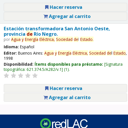
Hacer reserva
Agregar al carrito
Estación transformadora San Antonio Oeste,
provincia
de
Río Negro.
por
Agua
y
Energía
Eléctrica,
Sociedad
de
l
Estado
.
Idioma:
Español
Editor:
Buenos Aires:
Agua
y
Energía
Eléctrica,
Sociedad
de
l
Estado
,
1998
Disponibilidad:
Ítems disponibles para préstamo:
Signatura
topográfica:
621.374.5/A282/v.1
(1).
Hacer reserva
Agregar al carrito