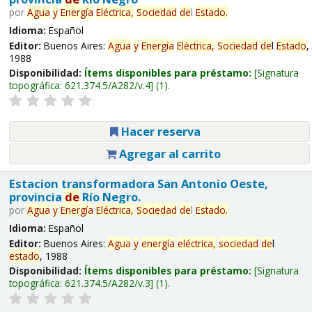
por
Agua
y
Energía
Eléctrica,
Sociedad
de
l
Estado
.
Idioma:
Español
Editor:
Buenos Aires:
Agua
y
Energía
Eléctrica,
Sociedad
de
l
Estado
,
1988
Disponibilidad:
Ítems disponibles para préstamo:
Signatura
topográfica:
621.374.5/A282/v.4
(1).
Hacer reserva
Agregar al carrito
Estacion transformadora San Antonio Oeste,
provincia
de
Río Negro.
por
Agua
y
Energía
Eléctrica,
Sociedad
de
l
Estado
.
Idioma:
Español
Editor:
Buenos Aires:
Agua
y
energía
eléctrica,
sociedad
de
l
estado
, 1988
Disponibilidad:
Ítems disponibles para préstamo:
Signatura
topográfica:
621.374.5/A282/v.3
(1).