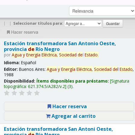
|
|
Seleccionar títulos para:
Hacer reserva
Estación transformadora San Antonio Oeste,
provincia
de
Río Negro
por
Agua
y
Energía
Eléctrica,
Sociedad
de
l
Estado
.
Idioma:
Español
Editor:
Buenos Aires:
Agua
y
Energía
Eléctrica,
Sociedad
de
l
Estado
,
1988
Disponibilidad:
Ítems disponibles para préstamo:
Signatura
topográfica:
621.374.5/A282/v.2
(3).
Hacer reserva
Agregar al carrito
Estación transformadora San Antoni Oeste,
provincia
de
Río Negro