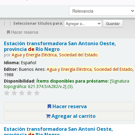
|
|
Seleccionar títulos para:
Hacer reserva
Estación transformadora San Antonio Oeste,
provincia
de
Río Negro
por
Agua
y
Energía
Eléctrica,
Sociedad
de
l
Estado
.
Idioma:
Español
Editor:
Buenos Aires:
Agua
y
Energía
Eléctrica,
Sociedad
de
l
Estado
,
1988
Disponibilidad:
Ítems disponibles para préstamo:
Signatura
topográfica:
621.374.5/A282/v.2
(3).
Hacer reserva
Agregar al carrito
Estación transformadora San Antoni Oeste,
provincia
de
Río Negro