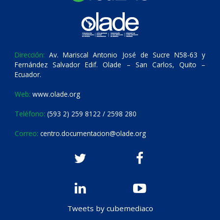
Dirección:
Av. Mariscal Antonio José de Sucre N58-63 y
Fernández Salvador Edif. Olade – San Carlos, Quito –
Ecuador.
Web:
www.olade.org
Teléfono:
(593 2) 259 8122 / 2598 280
Correo:
centro.documentacion@olade.org
Tweets by cubemediaco