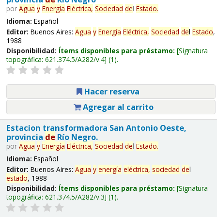
por
Agua
y
Energía
Eléctrica,
Sociedad
de
l
Estado
.
Idioma:
Español
Editor:
Buenos Aires:
Agua
y
Energía
Eléctrica,
Sociedad
de
l
Estado
,
1988
Disponibilidad:
Ítems disponibles para préstamo:
Signatura
topográfica:
621.374.5/A282/v.4
(1).
Hacer reserva
Agregar al carrito
Estacion transformadora San Antonio Oeste,
provincia
de
Río Negro.
por
Agua
y
Energía
Eléctrica,
Sociedad
de
l
Estado
.
Idioma:
Español
Editor:
Buenos Aires:
Agua
y
energía
eléctrica,
sociedad
de
l
estado
, 1988
Disponibilidad:
Ítems disponibles para préstamo:
Signatura
topográfica:
621.374.5/A282/v.3
(1).