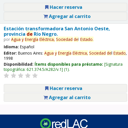
Hacer reserva
Agregar al carrito
Estación transformadora San Antonio Oeste,
provincia
de
Río Negro.
por
Agua
y
Energía
Eléctrica,
Sociedad
de
l
Estado
.
Idioma:
Español
Editor:
Buenos Aires:
Agua
y
Energía
Eléctrica,
Sociedad
de
l
Estado
,
1998
Disponibilidad:
Ítems disponibles para préstamo:
Signatura
topográfica:
621.374.5/A282/v.1
(1).
Hacer reserva
Agregar al carrito