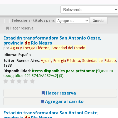
|
|
Seleccionar títulos para:
Hacer reserva
Estación transformadora San Antonio Oeste,
provincia
de
Río Negro
por
Agua
y
Energía
Eléctrica,
Sociedad
de
l
Estado
.
Idioma:
Español
Editor:
Buenos Aires:
Agua
y
Energía
Eléctrica,
Sociedad
de
l
Estado
,
1988
Disponibilidad:
Ítems disponibles para préstamo:
Signatura
topográfica:
621.374.5/A282/v.2
(3).
Hacer reserva
Agregar al carrito
Estación transformadora San Antoni Oeste,
provincia
de
Río Negro