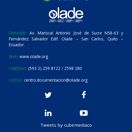
Dirección:
Av. Mariscal Antonio José de Sucre N58-63 y
Fernández Salvador Edif. Olade – San Carlos, Quito –
Ecuador.
Web:
www.olade.org
Teléfono:
(593 2) 259 8122 / 2598 280
Correo:
centro.documentacion@olade.org
Tweets by cubemediaco