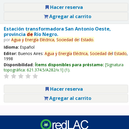
Hacer reserva
Agregar al carrito
Estación transformadora San Antonio Oeste,
provincia
de
Río Negro.
por
Agua
y
Energía
Eléctrica,
Sociedad
de
l
Estado
.
Idioma:
Español
Editor:
Buenos Aires:
Agua
y
Energía
Eléctrica,
Sociedad
de
l
Estado
,
1998
Disponibilidad:
Ítems disponibles para préstamo:
Signatura
topográfica:
621.374.5/A282/v.1
(1).
Hacer reserva
Agregar al carrito