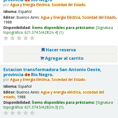
por
Agua
y
Energía
Eléctrica,
Sociedad
de
l
Estado
.
Idioma:
Español
Editor:
Buenos Aires:
Agua
y
Energía
Eléctrica,
Sociedad
de
l
Estado
,
1988
Disponibilidad:
Ítems disponibles para préstamo:
Signatura
topográfica:
621.374.5/A282/v.4
(1).
Hacer reserva
Agregar al carrito
Estacion transformadora San Antonio Oeste,
provincia
de
Río Negro.
por
Agua
y
Energía
Eléctrica,
Sociedad
de
l
Estado
.
Idioma:
Español
Editor:
Buenos Aires:
Agua
y
energía
eléctrica,
sociedad
de
l
estado
, 1988
Disponibilidad:
Ítems disponibles para préstamo:
Signatura
topográfica:
621.374.5/A282/v.3
(1).