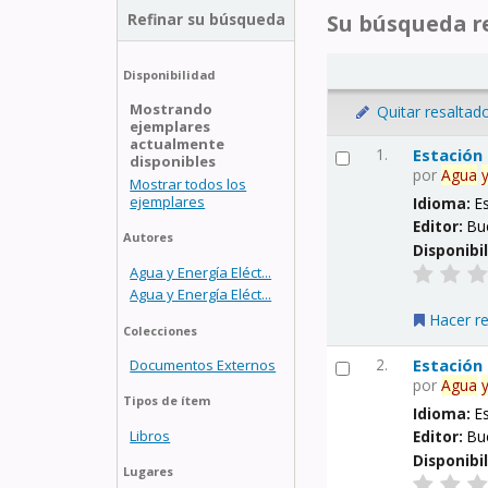
Refinar su búsqueda
Su búsqueda re
Disponibilidad
Mostrando
Quitar resaltad
ejemplares
actualmente
1.
Estación
disponibles
por
Agua
Mostrar todos los
ejemplares
Idioma:
E
Editor:
Bu
Autores
Disponibi
Agua y Energía Eléct...
Agua y Energía Eléct...
Hacer r
Colecciones
2.
Estación
Documentos Externos
por
Agua
Tipos de ítem
Idioma:
E
Libros
Editor:
Bu
Disponibi
Lugares