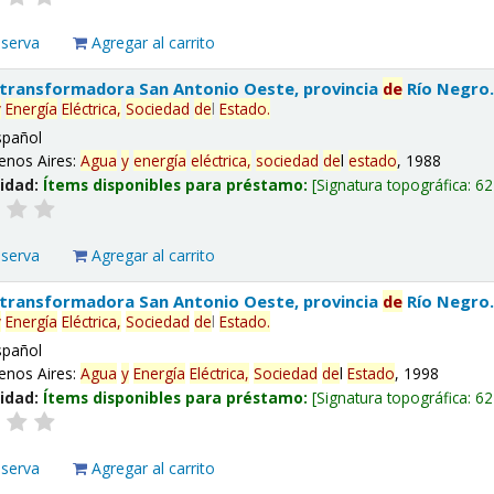
eserva
Agregar al carrito
 transformadora San Antonio Oeste, provincia
de
Río Negro
y
Energía
Eléctrica,
Sociedad
de
l
Estado
.
spañol
enos Aires:
Agua
y
energía
eléctrica,
sociedad
de
l
estado
, 1988
lidad:
Ítems disponibles para préstamo:
Signatura topográfica:
62
eserva
Agregar al carrito
 transformadora San Antonio Oeste, provincia
de
Río Negro
y
Energía
Eléctrica,
Sociedad
de
l
Estado
.
spañol
enos Aires:
Agua
y
Energía
Eléctrica,
Sociedad
de
l
Estado
, 1998
lidad:
Ítems disponibles para préstamo:
Signatura topográfica:
62
eserva
Agregar al carrito