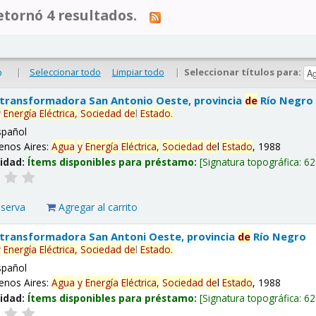
tornó 4 resultados.
|
Seleccionar todo
Limpiar todo
|
Seleccionar títulos para:
o
 transformadora San Antonio Oeste, provincia
de
Río Negro
y
Energía
Eléctrica,
Sociedad
de
l
Estado
.
spañol
enos Aires:
Agua
y
Energía
Eléctrica,
Sociedad
de
l
Estado
, 1988
lidad:
Ítems disponibles para préstamo:
Signatura topográfica:
62
eserva
Agregar al carrito
 transformadora San Antoni Oeste, provincia
de
Río Negro
y
Energía
Eléctrica,
Sociedad
de
l
Estado
.
spañol
enos Aires:
Agua
y
Energía
Eléctrica,
Sociedad
de
l
Estado
, 1988
lidad:
Ítems disponibles para préstamo:
Signatura topográfica:
62