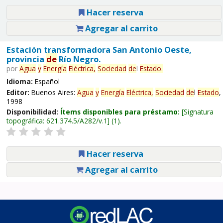
Hacer reserva
Agregar al carrito
Estación transformadora San Antonio Oeste,
provincia
de
Río Negro.
por
Agua
y
Energía
Eléctrica,
Sociedad
de
l
Estado
.
Idioma:
Español
Editor:
Buenos Aires:
Agua
y
Energía
Eléctrica,
Sociedad
de
l
Estado
,
1998
Disponibilidad:
Ítems disponibles para préstamo:
Signatura
topográfica:
621.374.5/A282/v.1
(1).
Hacer reserva
Agregar al carrito