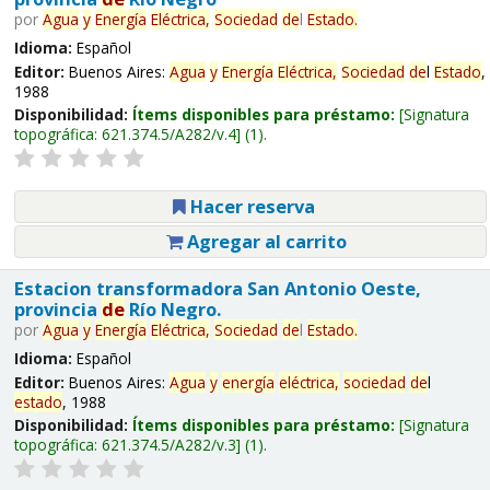
por
Agua
y
Energía
Eléctrica,
Sociedad
de
l
Estado
.
Idioma:
Español
Editor:
Buenos Aires:
Agua
y
Energía
Eléctrica,
Sociedad
de
l
Estado
,
1988
Disponibilidad:
Ítems disponibles para préstamo:
Signatura
topográfica:
621.374.5/A282/v.4
(1).
Hacer reserva
Agregar al carrito
Estacion transformadora San Antonio Oeste,
provincia
de
Río Negro.
por
Agua
y
Energía
Eléctrica,
Sociedad
de
l
Estado
.
Idioma:
Español
Editor:
Buenos Aires:
Agua
y
energía
eléctrica,
sociedad
de
l
estado
, 1988
Disponibilidad:
Ítems disponibles para préstamo:
Signatura
topográfica:
621.374.5/A282/v.3
(1).