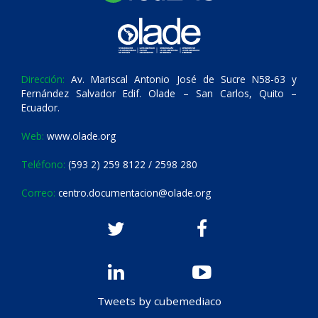
Dirección:
Av. Mariscal Antonio José de Sucre N58-63 y
Fernández Salvador Edif. Olade – San Carlos, Quito –
Ecuador.
Web:
www.olade.org
Teléfono:
(593 2) 259 8122 / 2598 280
Correo:
centro.documentacion@olade.org
Tweets by cubemediaco