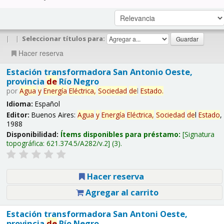
|
|
Seleccionar títulos para:
Hacer reserva
Estación transformadora San Antonio Oeste,
provincia
de
Río Negro
por
Agua
y
Energía
Eléctrica,
Sociedad
de
l
Estado
.
Idioma:
Español
Editor:
Buenos Aires:
Agua
y
Energía
Eléctrica,
Sociedad
de
l
Estado
,
1988
Disponibilidad:
Ítems disponibles para préstamo:
Signatura
topográfica:
621.374.5/A282/v.2
(3).
Hacer reserva
Agregar al carrito
Estación transformadora San Antoni Oeste,
provincia
de
Río Negro