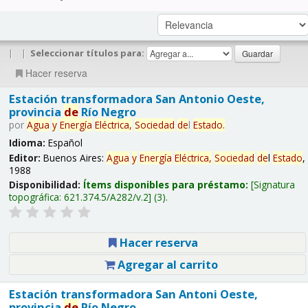
|
|
Seleccionar títulos para:
Hacer reserva
Estación transformadora San Antonio Oeste,
provincia
de
Río Negro
por
Agua
y
Energía
Eléctrica,
Sociedad
de
l
Estado
.
Idioma:
Español
Editor:
Buenos Aires:
Agua
y
Energía
Eléctrica,
Sociedad
de
l
Estado
,
1988
Disponibilidad:
Ítems disponibles para préstamo:
Signatura
topográfica:
621.374.5/A282/v.2
(3).
Hacer reserva
Agregar al carrito
Estación transformadora San Antoni Oeste,
provincia
de
Río Negro