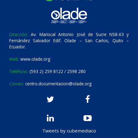
Dirección:
Av. Mariscal Antonio José de Sucre N58-63 y
Fernández Salvador Edif. Olade – San Carlos, Quito –
Ecuador.
Web:
www.olade.org
Teléfono:
(593 2) 259 8122 / 2598 280
Correo:
centro.documentacion@olade.org
Tweets by cubemediaco