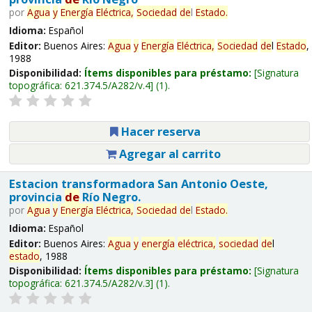
por
Agua
y
Energía
Eléctrica,
Sociedad
de
l
Estado
.
Idioma:
Español
Editor:
Buenos Aires:
Agua
y
Energía
Eléctrica,
Sociedad
de
l
Estado
,
1988
Disponibilidad:
Ítems disponibles para préstamo:
Signatura
topográfica:
621.374.5/A282/v.4
(1).
Hacer reserva
Agregar al carrito
Estacion transformadora San Antonio Oeste,
provincia
de
Río Negro.
por
Agua
y
Energía
Eléctrica,
Sociedad
de
l
Estado
.
Idioma:
Español
Editor:
Buenos Aires:
Agua
y
energía
eléctrica,
sociedad
de
l
estado
, 1988
Disponibilidad:
Ítems disponibles para préstamo:
Signatura
topográfica:
621.374.5/A282/v.3
(1).