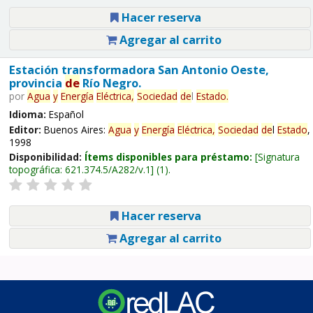
Hacer reserva
Agregar al carrito
Estación transformadora San Antonio Oeste,
provincia
de
Río Negro.
por
Agua
y
Energía
Eléctrica,
Sociedad
de
l
Estado
.
Idioma:
Español
Editor:
Buenos Aires:
Agua
y
Energía
Eléctrica,
Sociedad
de
l
Estado
,
1998
Disponibilidad:
Ítems disponibles para préstamo:
Signatura
topográfica:
621.374.5/A282/v.1
(1).
Hacer reserva
Agregar al carrito