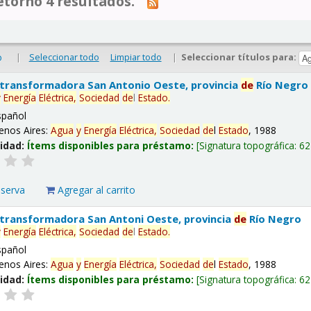
tornó 4 resultados.
|
Seleccionar todo
Limpiar todo
|
Seleccionar títulos para:
o
 transformadora San Antonio Oeste, provincia
de
Río Negro
y
Energía
Eléctrica,
Sociedad
de
l
Estado
.
spañol
enos Aires:
Agua
y
Energía
Eléctrica,
Sociedad
de
l
Estado
, 1988
lidad:
Ítems disponibles para préstamo:
Signatura topográfica:
62
eserva
Agregar al carrito
 transformadora San Antoni Oeste, provincia
de
Río Negro
y
Energía
Eléctrica,
Sociedad
de
l
Estado
.
spañol
enos Aires:
Agua
y
Energía
Eléctrica,
Sociedad
de
l
Estado
, 1988
lidad:
Ítems disponibles para préstamo:
Signatura topográfica:
62