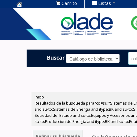
Carrito
Listas
Centro de
Documentación
OLADE -
Buscar
Inicio
›
Resultados de la búsqueda para 'ccl=su:"Sistemas de E
and su-to:Sistemas de Energía and itype:BK and su-to:Si
Sociedad del Estado and su-to:Equipos y Accesorios and 
su-to:Producción de Energía and itype:BK and su-to:Equ
Refinar su búsqueda