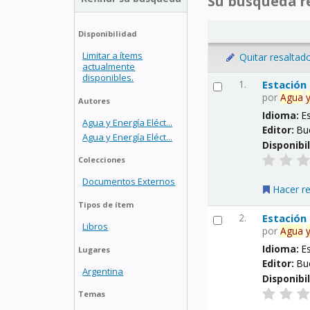
Su búsqueda re
Disponibilidad
Limitar a ítems
Quitar resaltad
actualmente
disponibles.
1.
Estación
por
Agua
Autores
Idioma:
E
Agua y Energía Eléct...
Editor:
Bu
Agua y Energía Eléct...
Disponibi
Colecciones
Documentos Externos
Hacer r
Tipos de ítem
2.
Estación
Libros
por
Agua
Idioma:
E
Lugares
Editor:
Bu
Argentina
Disponibi
Temas