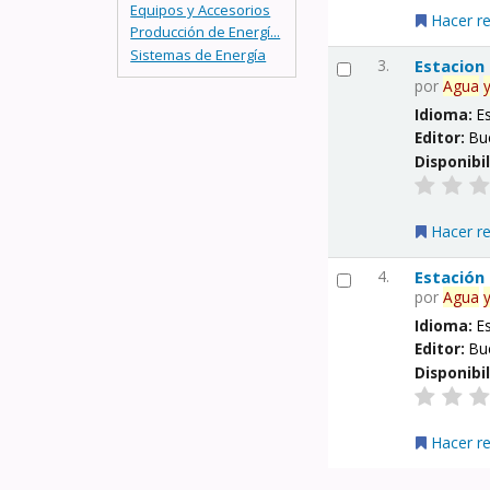
Equipos y Accesorios
Hacer r
Producción de Energí...
Sistemas de Energía
3.
Estacion
por
Agua
Idioma:
E
Editor:
Bu
Disponibi
Hacer r
4.
Estación
por
Agua
Idioma:
E
Editor:
Bu
Disponibi
Hacer r