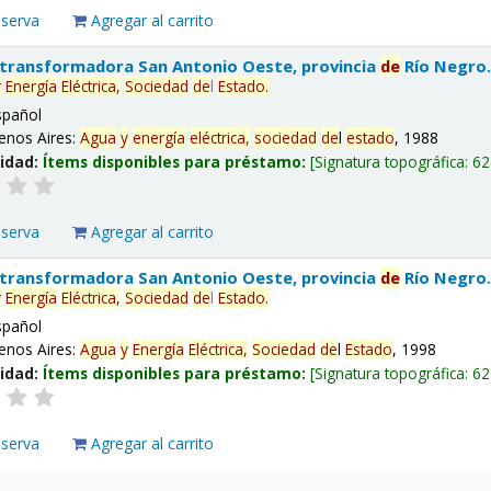
eserva
Agregar al carrito
 transformadora San Antonio Oeste, provincia
de
Río Negro
y
Energía
Eléctrica,
Sociedad
de
l
Estado
.
spañol
enos Aires:
Agua
y
energía
eléctrica,
sociedad
de
l
estado
, 1988
lidad:
Ítems disponibles para préstamo:
Signatura topográfica:
62
eserva
Agregar al carrito
 transformadora San Antonio Oeste, provincia
de
Río Negro
y
Energía
Eléctrica,
Sociedad
de
l
Estado
.
spañol
enos Aires:
Agua
y
Energía
Eléctrica,
Sociedad
de
l
Estado
, 1998
lidad:
Ítems disponibles para préstamo:
Signatura topográfica:
62
eserva
Agregar al carrito