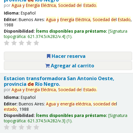
por
Agua
y
Energía
Eléctrica,
Sociedad
de
l
Estado
.
Idioma:
Español
Editor:
Buenos Aires:
Agua
y
Energía
Eléctrica,
Sociedad
de
l
Estado
,
1988
Disponibilidad:
Ítems disponibles para préstamo:
Signatura
topográfica:
621.374.5/A282/v.4
(1).
Hacer reserva
Agregar al carrito
Estacion transformadora San Antonio Oeste,
provincia
de
Río Negro.
por
Agua
y
Energía
Eléctrica,
Sociedad
de
l
Estado
.
Idioma:
Español
Editor:
Buenos Aires:
Agua
y
energía
eléctrica,
sociedad
de
l
estado
, 1988
Disponibilidad:
Ítems disponibles para préstamo:
Signatura
topográfica:
621.374.5/A282/v.3
(1).