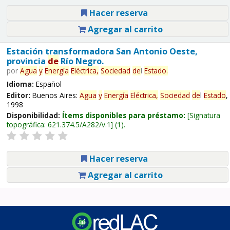
Hacer reserva
Agregar al carrito
Estación transformadora San Antonio Oeste,
provincia
de
Río Negro.
por
Agua
y
Energía
Eléctrica,
Sociedad
de
l
Estado
.
Idioma:
Español
Editor:
Buenos Aires:
Agua
y
Energía
Eléctrica,
Sociedad
de
l
Estado
,
1998
Disponibilidad:
Ítems disponibles para préstamo:
Signatura
topográfica:
621.374.5/A282/v.1
(1).
Hacer reserva
Agregar al carrito