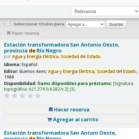
|
|
Seleccionar títulos para:
Hacer reserva
Estación transformadora San Antonio Oeste,
provincia
de
Río Negro
por
Agua
y
Energía
Eléctrica,
Sociedad
de
l
Estado
.
Idioma:
Español
Editor:
Buenos Aires:
Agua
y
Energía
Eléctrica,
Sociedad
de
l
Estado
,
1988
Disponibilidad:
Ítems disponibles para préstamo:
Signatura
topográfica:
621.374.5/A282/v.2
(3).
Hacer reserva
Agregar al carrito
Estación transformadora San Antoni Oeste,
provincia
de
Río Negro