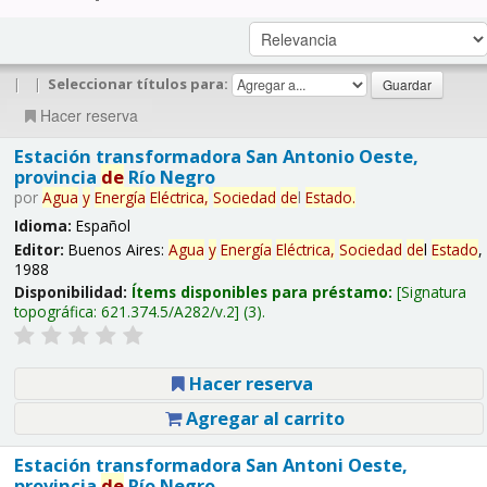
|
|
Seleccionar títulos para:
Hacer reserva
Estación transformadora San Antonio Oeste,
provincia
de
Río Negro
por
Agua
y
Energía
Eléctrica,
Sociedad
de
l
Estado
.
Idioma:
Español
Editor:
Buenos Aires:
Agua
y
Energía
Eléctrica,
Sociedad
de
l
Estado
,
1988
Disponibilidad:
Ítems disponibles para préstamo:
Signatura
topográfica:
621.374.5/A282/v.2
(3).
Hacer reserva
Agregar al carrito
Estación transformadora San Antoni Oeste,
provincia
de
Río Negro