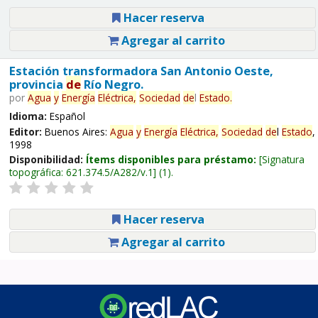
Hacer reserva
Agregar al carrito
Estación transformadora San Antonio Oeste,
provincia
de
Río Negro.
por
Agua
y
Energía
Eléctrica,
Sociedad
de
l
Estado
.
Idioma:
Español
Editor:
Buenos Aires:
Agua
y
Energía
Eléctrica,
Sociedad
de
l
Estado
,
1998
Disponibilidad:
Ítems disponibles para préstamo:
Signatura
topográfica:
621.374.5/A282/v.1
(1).
Hacer reserva
Agregar al carrito