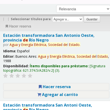
|
|
Seleccionar títulos para:
Hacer reserva
Estación transformadora San Antonio Oeste,
provincia
de
Río Negro
por
Agua
y
Energía
Eléctrica,
Sociedad
de
l
Estado
.
Idioma:
Español
Editor:
Buenos Aires:
Agua
y
Energía
Eléctrica,
Sociedad
de
l
Estado
,
1988
Disponibilidad:
Ítems disponibles para préstamo:
Signatura
topográfica:
621.374.5/A282/v.2
(3).
Hacer reserva
Agregar al carrito
Estación transformadora San Antoni Oeste,
provincia
de
Río Negro