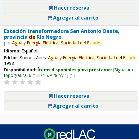
Hacer reserva
Agregar al carrito
Estación transformadora San Antonio Oeste,
provincia
de
Río Negro.
por
Agua
y
Energía
Eléctrica,
Sociedad
de
l
Estado
.
Idioma:
Español
Editor:
Buenos Aires:
Agua
y
Energía
Eléctrica,
Sociedad
de
l
Estado
,
1998
Disponibilidad:
Ítems disponibles para préstamo:
Signatura
topográfica:
621.374.5/A282/v.1
(1).
Hacer reserva
Agregar al carrito