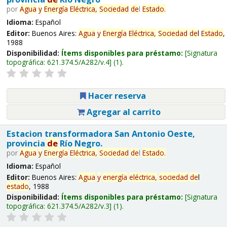
por
Agua
y
Energía
Eléctrica,
Sociedad
de
l
Estado
.
Idioma:
Español
Editor:
Buenos Aires:
Agua
y
Energía
Eléctrica,
Sociedad
de
l
Estado
,
1988
Disponibilidad:
Ítems disponibles para préstamo:
Signatura
topográfica:
621.374.5/A282/v.4
(1).
Hacer reserva
Agregar al carrito
Estacion transformadora San Antonio Oeste,
provincia
de
Río Negro.
por
Agua
y
Energía
Eléctrica,
Sociedad
de
l
Estado
.
Idioma:
Español
Editor:
Buenos Aires:
Agua
y
energía
eléctrica,
sociedad
de
l
estado
, 1988
Disponibilidad:
Ítems disponibles para préstamo:
Signatura
topográfica:
621.374.5/A282/v.3
(1).