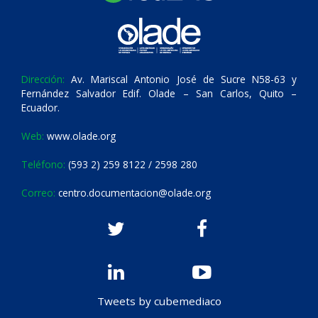
Dirección:
Av. Mariscal Antonio José de Sucre N58-63 y
Fernández Salvador Edif. Olade – San Carlos, Quito –
Ecuador.
Web:
www.olade.org
Teléfono:
(593 2) 259 8122 / 2598 280
Correo:
centro.documentacion@olade.org
Tweets by cubemediaco