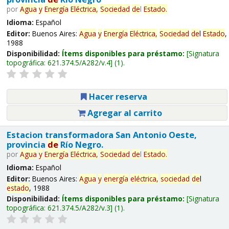
por
Agua
y
Energía
Eléctrica,
Sociedad
de
l
Estado
.
Idioma:
Español
Editor:
Buenos Aires:
Agua
y
Energía
Eléctrica,
Sociedad
de
l
Estado
,
1988
Disponibilidad:
Ítems disponibles para préstamo:
Signatura
topográfica:
621.374.5/A282/v.4
(1).
Hacer reserva
Agregar al carrito
Estacion transformadora San Antonio Oeste,
provincia
de
Río Negro.
por
Agua
y
Energía
Eléctrica,
Sociedad
de
l
Estado
.
Idioma:
Español
Editor:
Buenos Aires:
Agua
y
energía
eléctrica,
sociedad
de
l
estado
, 1988
Disponibilidad:
Ítems disponibles para préstamo:
Signatura
topográfica:
621.374.5/A282/v.3
(1).