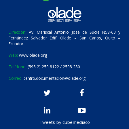
Dirección:
Av. Mariscal Antonio José de Sucre N58-63 y
Fernández Salvador Edif. Olade – San Carlos, Quito –
Ecuador.
Web:
www.olade.org
Teléfono:
(593 2) 259 8122 / 2598 280
Correo:
centro.documentacion@olade.org
Tweets by cubemediaco