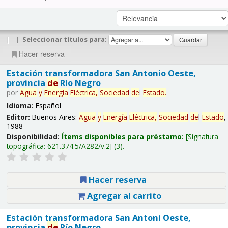
|
|
Seleccionar títulos para:
Hacer reserva
Estación transformadora San Antonio Oeste,
provincia
de
Río Negro
por
Agua
y
Energía
Eléctrica,
Sociedad
de
l
Estado
.
Idioma:
Español
Editor:
Buenos Aires:
Agua
y
Energía
Eléctrica,
Sociedad
de
l
Estado
,
1988
Disponibilidad:
Ítems disponibles para préstamo:
Signatura
topográfica:
621.374.5/A282/v.2
(3).
Hacer reserva
Agregar al carrito
Estación transformadora San Antoni Oeste,
provincia
de
Río Negro