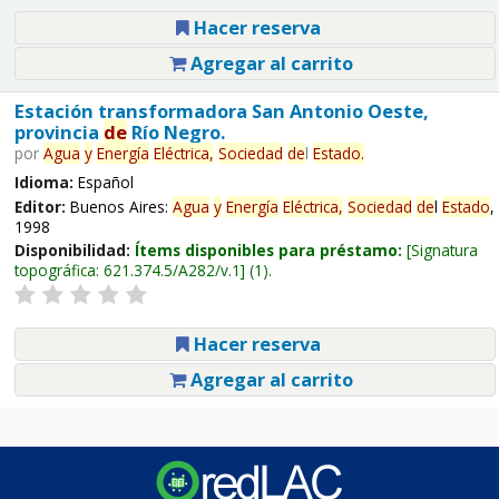
Hacer reserva
Agregar al carrito
Estación transformadora San Antonio Oeste,
provincia
de
Río Negro.
por
Agua
y
Energía
Eléctrica,
Sociedad
de
l
Estado
.
Idioma:
Español
Editor:
Buenos Aires:
Agua
y
Energía
Eléctrica,
Sociedad
de
l
Estado
,
1998
Disponibilidad:
Ítems disponibles para préstamo:
Signatura
topográfica:
621.374.5/A282/v.1
(1).
Hacer reserva
Agregar al carrito