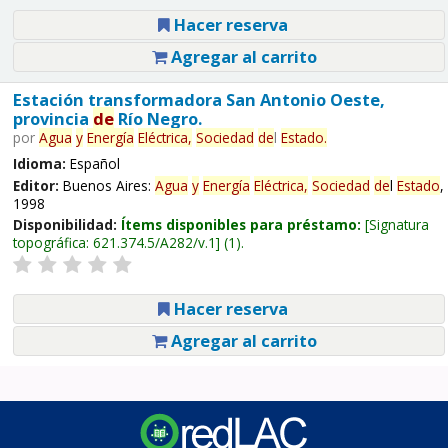
Hacer reserva
Agregar al carrito
Estación transformadora San Antonio Oeste,
provincia
de
Río Negro.
por
Agua
y
Energía
Eléctrica,
Sociedad
de
l
Estado
.
Idioma:
Español
Editor:
Buenos Aires:
Agua
y
Energía
Eléctrica,
Sociedad
de
l
Estado
,
1998
Disponibilidad:
Ítems disponibles para préstamo:
Signatura
topográfica:
621.374.5/A282/v.1
(1).
Hacer reserva
Agregar al carrito