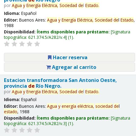
por
Agua
y
Energía
Eléctrica,
Sociedad
de
l
Estado
.
Idioma:
Español
Editor:
Buenos Aires:
Agua
y
Energía
Eléctrica,
Sociedad
de
l
Estado
,
1988
Disponibilidad:
Ítems disponibles para préstamo:
Signatura
topográfica:
621.374.5/A282/v.4
(1).
Hacer reserva
Agregar al carrito
Estacion transformadora San Antonio Oeste,
provincia
de
Río Negro.
por
Agua
y
Energía
Eléctrica,
Sociedad
de
l
Estado
.
Idioma:
Español
Editor:
Buenos Aires:
Agua
y
energía
eléctrica,
sociedad
de
l
estado
, 1988
Disponibilidad:
Ítems disponibles para préstamo:
Signatura
topográfica:
621.374.5/A282/v.3
(1).