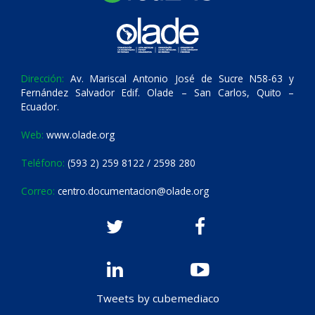
Dirección:
Av. Mariscal Antonio José de Sucre N58-63 y
Fernández Salvador Edif. Olade – San Carlos, Quito –
Ecuador.
Web:
www.olade.org
Teléfono:
(593 2) 259 8122 / 2598 280
Correo:
centro.documentacion@olade.org
Tweets by cubemediaco