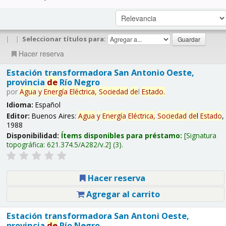
|
|
Seleccionar títulos para:
Hacer reserva
Estación transformadora San Antonio Oeste,
provincia
de
Río Negro
por
Agua
y
Energía
Eléctrica,
Sociedad
de
l
Estado
.
Idioma:
Español
Editor:
Buenos Aires:
Agua
y
Energía
Eléctrica,
Sociedad
de
l
Estado
,
1988
Disponibilidad:
Ítems disponibles para préstamo:
Signatura
topográfica:
621.374.5/A282/v.2
(3).
Hacer reserva
Agregar al carrito
Estación transformadora San Antoni Oeste,
provincia
de
Río Negro