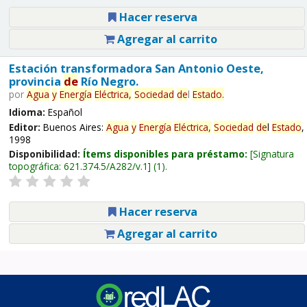
Hacer reserva
Agregar al carrito
Estación transformadora San Antonio Oeste,
provincia
de
Río Negro.
por
Agua
y
Energía
Eléctrica,
Sociedad
de
l
Estado
.
Idioma:
Español
Editor:
Buenos Aires:
Agua
y
Energía
Eléctrica,
Sociedad
de
l
Estado
,
1998
Disponibilidad:
Ítems disponibles para préstamo:
Signatura
topográfica:
621.374.5/A282/v.1
(1).
Hacer reserva
Agregar al carrito