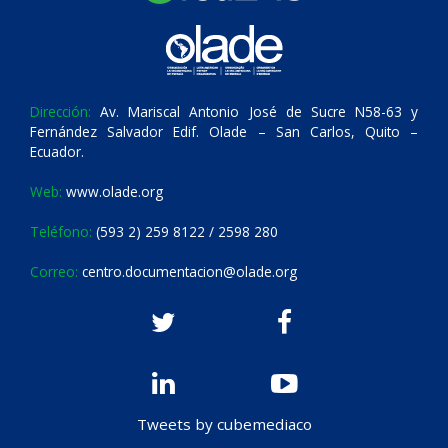
Dirección:
Av. Mariscal Antonio José de Sucre N58-63 y
Fernández Salvador Edif. Olade – San Carlos, Quito –
Ecuador.
Web:
www.olade.org
Teléfono:
(593 2) 259 8122 / 2598 280
Correo:
centro.documentacion@olade.org
Tweets by cubemediaco