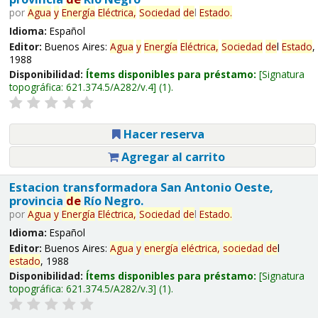
por
Agua
y
Energía
Eléctrica,
Sociedad
de
l
Estado
.
Idioma:
Español
Editor:
Buenos Aires:
Agua
y
Energía
Eléctrica,
Sociedad
de
l
Estado
,
1988
Disponibilidad:
Ítems disponibles para préstamo:
Signatura
topográfica:
621.374.5/A282/v.4
(1).
Hacer reserva
Agregar al carrito
Estacion transformadora San Antonio Oeste,
provincia
de
Río Negro.
por
Agua
y
Energía
Eléctrica,
Sociedad
de
l
Estado
.
Idioma:
Español
Editor:
Buenos Aires:
Agua
y
energía
eléctrica,
sociedad
de
l
estado
, 1988
Disponibilidad:
Ítems disponibles para préstamo:
Signatura
topográfica:
621.374.5/A282/v.3
(1).