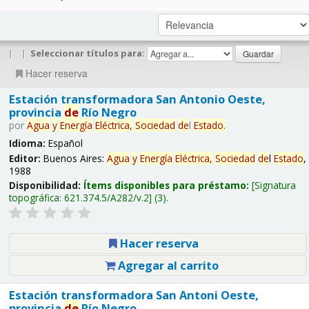
|
|
Seleccionar títulos para:
Hacer reserva
Estación transformadora San Antonio Oeste,
provincia
de
Río Negro
por
Agua
y
Energía
Eléctrica,
Sociedad
de
l
Estado
.
Idioma:
Español
Editor:
Buenos Aires:
Agua
y
Energía
Eléctrica,
Sociedad
de
l
Estado
,
1988
Disponibilidad:
Ítems disponibles para préstamo:
Signatura
topográfica:
621.374.5/A282/v.2
(3).
Hacer reserva
Agregar al carrito
Estación transformadora San Antoni Oeste,
provincia
de
Río Negro