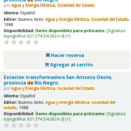
por
Agua
y
Energía
Eléctrica,
Sociedad
de
l
Estado
.
Idioma:
Español
Editor:
Buenos Aires:
Agua
y
Energía
Eléctrica,
Sociedad
de
l
Estado
,
1988
Disponibilidad:
Ítems disponibles para préstamo:
Signatura
topográfica:
621.374.5/A282/v.4
(1).
Hacer reserva
Agregar al carrito
Estacion transformadora San Antonio Oeste,
provincia
de
Río Negro.
por
Agua
y
Energía
Eléctrica,
Sociedad
de
l
Estado
.
Idioma:
Español
Editor:
Buenos Aires:
Agua
y
energía
eléctrica,
sociedad
de
l
estado
, 1988
Disponibilidad:
Ítems disponibles para préstamo:
Signatura
topográfica:
621.374.5/A282/v.3
(1).