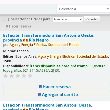
|
|
Seleccionar títulos para:
Hacer reserva
Estación transformadora San Antonio Oeste,
provincia
de
Río Negro
por
Agua
y
Energía
Eléctrica,
Sociedad
de
l
Estado
.
Idioma:
Español
Editor:
Buenos Aires:
Agua
y
Energía
Eléctrica,
Sociedad
de
l
Estado
,
1988
Disponibilidad:
Ítems disponibles para préstamo:
Signatura
topográfica:
621.374.5/A282/v.2
(3).
Hacer reserva
Agregar al carrito
Estación transformadora San Antoni Oeste,
provincia
de
Río Negro