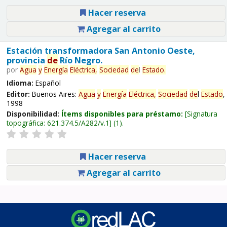
Hacer reserva
Agregar al carrito
Estación transformadora San Antonio Oeste,
provincia
de
Río Negro.
por
Agua
y
Energía
Eléctrica,
Sociedad
de
l
Estado
.
Idioma:
Español
Editor:
Buenos Aires:
Agua
y
Energía
Eléctrica,
Sociedad
de
l
Estado
,
1998
Disponibilidad:
Ítems disponibles para préstamo:
Signatura
topográfica:
621.374.5/A282/v.1
(1).
Hacer reserva
Agregar al carrito