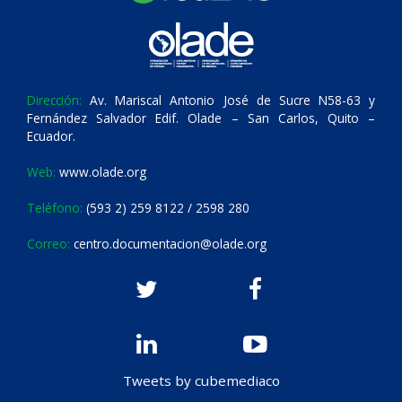
Dirección:
Av. Mariscal Antonio José de Sucre N58-63 y
Fernández Salvador Edif. Olade – San Carlos, Quito –
Ecuador.
Web:
www.olade.org
Teléfono:
(593 2) 259 8122 / 2598 280
Correo:
centro.documentacion@olade.org
Tweets by cubemediaco