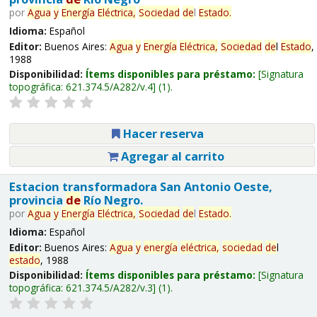
por
Agua
y
Energía
Eléctrica,
Sociedad
de
l
Estado
.
Idioma:
Español
Editor:
Buenos Aires:
Agua
y
Energía
Eléctrica,
Sociedad
de
l
Estado
,
1988
Disponibilidad:
Ítems disponibles para préstamo:
Signatura
topográfica:
621.374.5/A282/v.4
(1).
Hacer reserva
Agregar al carrito
Estacion transformadora San Antonio Oeste,
provincia
de
Río Negro.
por
Agua
y
Energía
Eléctrica,
Sociedad
de
l
Estado
.
Idioma:
Español
Editor:
Buenos Aires:
Agua
y
energía
eléctrica,
sociedad
de
l
estado
, 1988
Disponibilidad:
Ítems disponibles para préstamo:
Signatura
topográfica:
621.374.5/A282/v.3
(1).