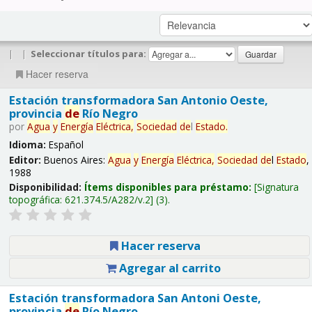
|
|
Seleccionar títulos para:
Hacer reserva
Estación transformadora San Antonio Oeste,
provincia
de
Río Negro
por
Agua
y
Energía
Eléctrica,
Sociedad
de
l
Estado
.
Idioma:
Español
Editor:
Buenos Aires:
Agua
y
Energía
Eléctrica,
Sociedad
de
l
Estado
,
1988
Disponibilidad:
Ítems disponibles para préstamo:
Signatura
topográfica:
621.374.5/A282/v.2
(3).
Hacer reserva
Agregar al carrito
Estación transformadora San Antoni Oeste,
provincia
de
Río Negro