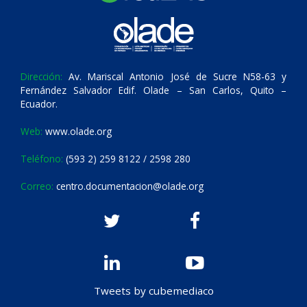
Dirección:
Av. Mariscal Antonio José de Sucre N58-63 y
Fernández Salvador Edif. Olade – San Carlos, Quito –
Ecuador.
Web:
www.olade.org
Teléfono:
(593 2) 259 8122 / 2598 280
Correo:
centro.documentacion@olade.org
Tweets by cubemediaco