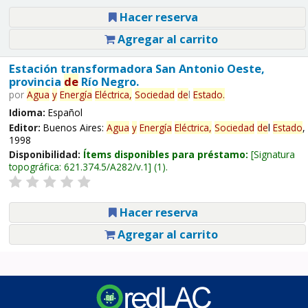
Hacer reserva
Agregar al carrito
Estación transformadora San Antonio Oeste,
provincia
de
Río Negro.
por
Agua
y
Energía
Eléctrica,
Sociedad
de
l
Estado
.
Idioma:
Español
Editor:
Buenos Aires:
Agua
y
Energía
Eléctrica,
Sociedad
de
l
Estado
,
1998
Disponibilidad:
Ítems disponibles para préstamo:
Signatura
topográfica:
621.374.5/A282/v.1
(1).
Hacer reserva
Agregar al carrito