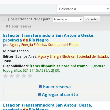
|
|
Seleccionar títulos para:
Hacer reserva
Estación transformadora San Antonio Oeste,
provincia
de
Río Negro
por
Agua
y
Energía
Eléctrica,
Sociedad
de
l
Estado
.
Idioma:
Español
Editor:
Buenos Aires:
Agua
y
Energía
Eléctrica,
Sociedad
de
l
Estado
,
1988
Disponibilidad:
Ítems disponibles para préstamo:
Signatura
topográfica:
621.374.5/A282/v.2
(3).
Hacer reserva
Agregar al carrito
Estación transformadora San Antoni Oeste,
provincia
de
Río Negro