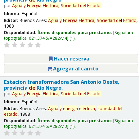
por
Agua
y
Energía
Eléctrica,
Sociedad
de
l
Estado
.
Idioma:
Español
Editor:
Buenos Aires:
Agua
y
Energía
Eléctrica,
Sociedad
de
l
Estado
,
1988
Disponibilidad:
Ítems disponibles para préstamo:
Signatura
topográfica:
621.374.5/A282/v.4
(1).
Hacer reserva
Agregar al carrito
Estacion transformadora San Antonio Oeste,
provincia
de
Río Negro.
por
Agua
y
Energía
Eléctrica,
Sociedad
de
l
Estado
.
Idioma:
Español
Editor:
Buenos Aires:
Agua
y
energía
eléctrica,
sociedad
de
l
estado
, 1988
Disponibilidad:
Ítems disponibles para préstamo:
Signatura
topográfica:
621.374.5/A282/v.3
(1).