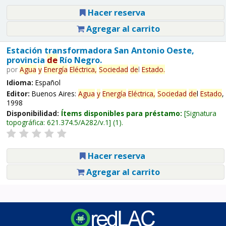
Hacer reserva
Agregar al carrito
Estación transformadora San Antonio Oeste,
provincia
de
Río Negro.
por
Agua
y
Energía
Eléctrica,
Sociedad
de
l
Estado
.
Idioma:
Español
Editor:
Buenos Aires:
Agua
y
Energía
Eléctrica,
Sociedad
de
l
Estado
,
1998
Disponibilidad:
Ítems disponibles para préstamo:
Signatura
topográfica:
621.374.5/A282/v.1
(1).
Hacer reserva
Agregar al carrito