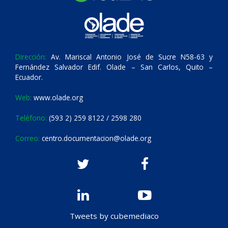
Dirección:
Av. Mariscal Antonio José de Sucre N58-63 y
Fernández Salvador Edif. Olade – San Carlos, Quito –
Ecuador.
Web:
www.olade.org
Teléfono:
(593 2) 259 8122 / 2598 280
Correo:
centro.documentacion@olade.org
Tweets by cubemediaco