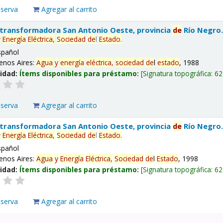
eserva
Agregar al carrito
 transformadora San Antonio Oeste, provincia
de
Río Negro
y
Energía
Eléctrica,
Sociedad
de
l
Estado
.
spañol
enos Aires:
Agua
y
energía
eléctrica,
sociedad
de
l
estado
, 1988
lidad:
Ítems disponibles para préstamo:
Signatura topográfica:
62
eserva
Agregar al carrito
 transformadora San Antonio Oeste, provincia
de
Río Negro
y
Energía
Eléctrica,
Sociedad
de
l
Estado
.
spañol
enos Aires:
Agua
y
Energía
Eléctrica,
Sociedad
de
l
Estado
, 1998
lidad:
Ítems disponibles para préstamo:
Signatura topográfica:
62
eserva
Agregar al carrito