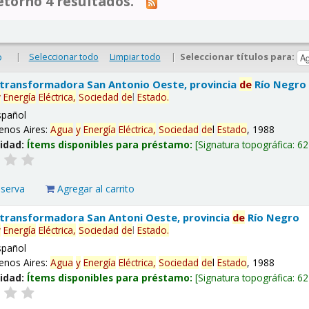
tornó 4 resultados.
|
Seleccionar todo
Limpiar todo
|
Seleccionar títulos para:
o
 transformadora San Antonio Oeste, provincia
de
Río Negro
y
Energía
Eléctrica,
Sociedad
de
l
Estado
.
spañol
enos Aires:
Agua
y
Energía
Eléctrica,
Sociedad
de
l
Estado
, 1988
lidad:
Ítems disponibles para préstamo:
Signatura topográfica:
62
eserva
Agregar al carrito
 transformadora San Antoni Oeste, provincia
de
Río Negro
y
Energía
Eléctrica,
Sociedad
de
l
Estado
.
spañol
enos Aires:
Agua
y
Energía
Eléctrica,
Sociedad
de
l
Estado
, 1988
lidad:
Ítems disponibles para préstamo:
Signatura topográfica:
62