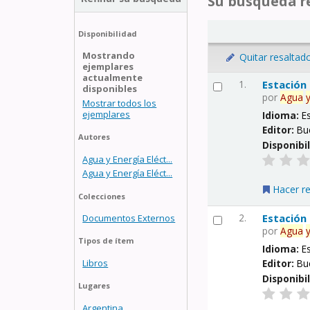
Su búsqueda re
Disponibilidad
Mostrando
Quitar resaltad
ejemplares
actualmente
1.
Estación
disponibles
por
Agua
Mostrar todos los
ejemplares
Idioma:
E
Editor:
Bu
Autores
Disponibi
Agua y Energía Eléct...
Agua y Energía Eléct...
Hacer r
Colecciones
2.
Estación
Documentos Externos
por
Agua
Tipos de ítem
Idioma:
E
Libros
Editor:
Bu
Disponibi
Lugares
Argentina