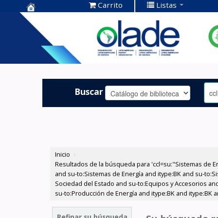
Carrito
Listas
Centro de
Documentación
OLADE -
Buscar
Inicio
›
Resultados de la búsqueda para 'ccl=su:"Sistemas de E
and su-to:Sistemas de Energía and itype:BK and su-to:Si
Sociedad del Estado and su-to:Equipos y Accesorios and 
su-to:Producción de Energía and itype:BK and itype:BK a
Refinar su búsqueda