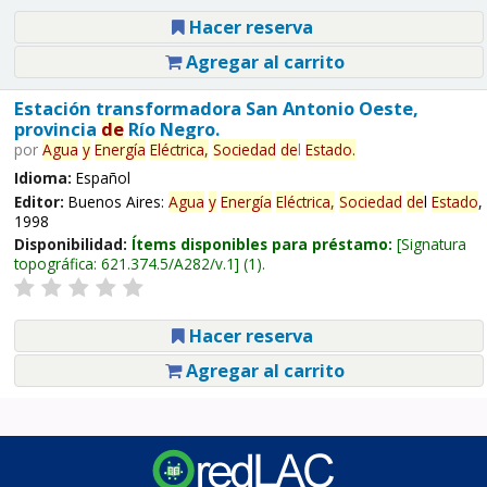
Hacer reserva
Agregar al carrito
Estación transformadora San Antonio Oeste,
provincia
de
Río Negro.
por
Agua
y
Energía
Eléctrica,
Sociedad
de
l
Estado
.
Idioma:
Español
Editor:
Buenos Aires:
Agua
y
Energía
Eléctrica,
Sociedad
de
l
Estado
,
1998
Disponibilidad:
Ítems disponibles para préstamo:
Signatura
topográfica:
621.374.5/A282/v.1
(1).
Hacer reserva
Agregar al carrito