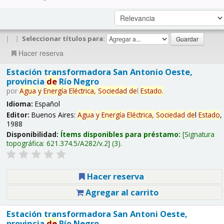
|
|
Seleccionar títulos para:
Hacer reserva
Estación transformadora San Antonio Oeste,
provincia
de
Río Negro
por
Agua
y
Energía
Eléctrica,
Sociedad
de
l
Estado
.
Idioma:
Español
Editor:
Buenos Aires:
Agua
y
Energía
Eléctrica,
Sociedad
de
l
Estado
,
1988
Disponibilidad:
Ítems disponibles para préstamo:
Signatura
topográfica:
621.374.5/A282/v.2
(3).
Hacer reserva
Agregar al carrito
Estación transformadora San Antoni Oeste,
provincia
de
Río Negro