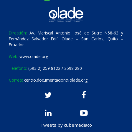
Dirección:
Av. Mariscal Antonio José de Sucre N58-63 y
Fernández Salvador Edif. Olade – San Carlos, Quito –
Ecuador.
Web:
www.olade.org
Teléfono:
(593 2) 259 8122 / 2598 280
Correo:
centro.documentacion@olade.org
Tweets by cubemediaco