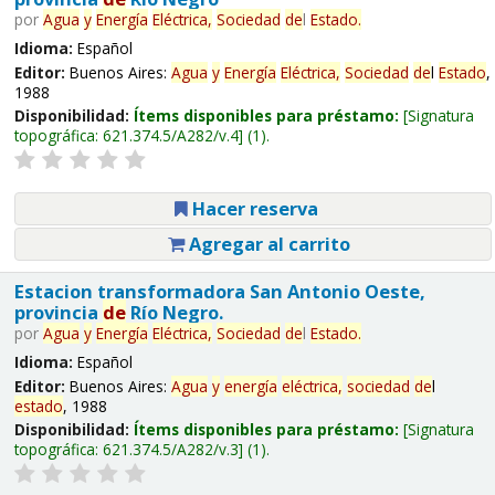
por
Agua
y
Energía
Eléctrica,
Sociedad
de
l
Estado
.
Idioma:
Español
Editor:
Buenos Aires:
Agua
y
Energía
Eléctrica,
Sociedad
de
l
Estado
,
1988
Disponibilidad:
Ítems disponibles para préstamo:
Signatura
topográfica:
621.374.5/A282/v.4
(1).
Hacer reserva
Agregar al carrito
Estacion transformadora San Antonio Oeste,
provincia
de
Río Negro.
por
Agua
y
Energía
Eléctrica,
Sociedad
de
l
Estado
.
Idioma:
Español
Editor:
Buenos Aires:
Agua
y
energía
eléctrica,
sociedad
de
l
estado
, 1988
Disponibilidad:
Ítems disponibles para préstamo:
Signatura
topográfica:
621.374.5/A282/v.3
(1).