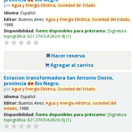
por
Agua
y
Energía
Eléctrica,
Sociedad
de
l
Estado
.
Idioma:
Español
Editor:
Buenos Aires:
Agua
y
Energía
Eléctrica,
Sociedad
de
l
Estado
,
1988
Disponibilidad:
Ítems disponibles para préstamo:
Signatura
topográfica:
621.374.5/A282/v.4
(1).
Hacer reserva
Agregar al carrito
Estacion transformadora San Antonio Oeste,
provincia
de
Río Negro.
por
Agua
y
Energía
Eléctrica,
Sociedad
de
l
Estado
.
Idioma:
Español
Editor:
Buenos Aires:
Agua
y
energía
eléctrica,
sociedad
de
l
estado
, 1988
Disponibilidad:
Ítems disponibles para préstamo:
Signatura
topográfica:
621.374.5/A282/v.3
(1).