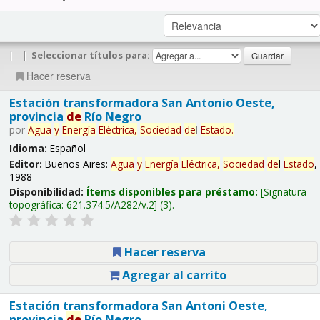
|
|
Seleccionar títulos para:
Hacer reserva
Estación transformadora San Antonio Oeste,
provincia
de
Río Negro
por
Agua
y
Energía
Eléctrica,
Sociedad
de
l
Estado
.
Idioma:
Español
Editor:
Buenos Aires:
Agua
y
Energía
Eléctrica,
Sociedad
de
l
Estado
,
1988
Disponibilidad:
Ítems disponibles para préstamo:
Signatura
topográfica:
621.374.5/A282/v.2
(3).
Hacer reserva
Agregar al carrito
Estación transformadora San Antoni Oeste,
provincia
de
Río Negro