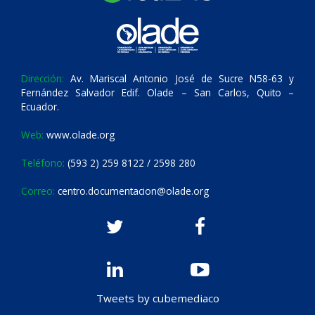
Dirección:
Av. Mariscal Antonio José de Sucre N58-63 y
Fernández Salvador Edif. Olade – San Carlos, Quito –
Ecuador.
Web:
www.olade.org
Teléfono:
(593 2) 259 8122 / 2598 280
Correo:
centro.documentacion@olade.org
Tweets by cubemediaco