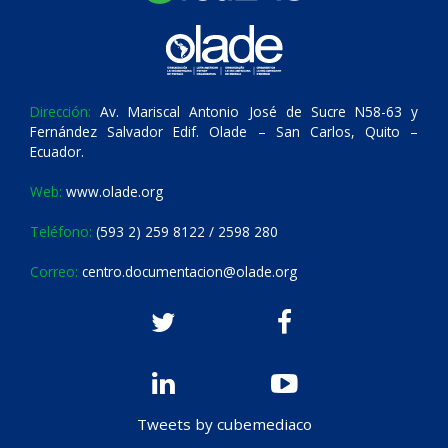
Dirección:
Av. Mariscal Antonio José de Sucre N58-63 y
Fernández Salvador Edif. Olade – San Carlos, Quito –
Ecuador.
Web:
www.olade.org
Teléfono:
(593 2) 259 8122 / 2598 280
Correo:
centro.documentacion@olade.org
Tweets by cubemediaco