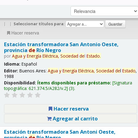
|
|
Seleccionar títulos para:
Hacer reserva
Estación transformadora San Antonio Oeste,
provincia
de
Río Negro
por
Agua
y
Energía
Eléctrica,
Sociedad
de
l
Estado
.
Idioma:
Español
Editor:
Buenos Aires:
Agua
y
Energía
Eléctrica,
Sociedad
de
l
Estado
,
1988
Disponibilidad:
Ítems disponibles para préstamo:
Signatura
topográfica:
621.374.5/A282/v.2
(3).
Hacer reserva
Agregar al carrito
Estación transformadora San Antoni Oeste,
provincia
de
Río Negro