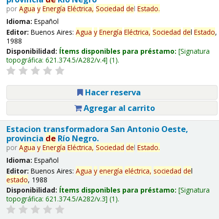
por
Agua
y
Energía
Eléctrica,
Sociedad
de
l
Estado
.
Idioma:
Español
Editor:
Buenos Aires:
Agua
y
Energía
Eléctrica,
Sociedad
de
l
Estado
,
1988
Disponibilidad:
Ítems disponibles para préstamo:
Signatura
topográfica:
621.374.5/A282/v.4
(1).
Hacer reserva
Agregar al carrito
Estacion transformadora San Antonio Oeste,
provincia
de
Río Negro.
por
Agua
y
Energía
Eléctrica,
Sociedad
de
l
Estado
.
Idioma:
Español
Editor:
Buenos Aires:
Agua
y
energía
eléctrica,
sociedad
de
l
estado
, 1988
Disponibilidad:
Ítems disponibles para préstamo:
Signatura
topográfica:
621.374.5/A282/v.3
(1).