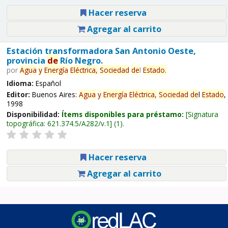
Hacer reserva
Agregar al carrito
Estación transformadora San Antonio Oeste,
provincia
de
Río Negro.
por
Agua
y
Energía
Eléctrica,
Sociedad
de
l
Estado
.
Idioma:
Español
Editor:
Buenos Aires:
Agua
y
Energía
Eléctrica,
Sociedad
de
l
Estado
,
1998
Disponibilidad:
Ítems disponibles para préstamo:
Signatura
topográfica:
621.374.5/A282/v.1
(1).
Hacer reserva
Agregar al carrito