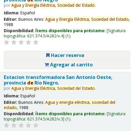
por
Agua
y
Energía
Eléctrica,
Sociedad
de
l
Estado
.
Idioma:
Español
Editor:
Buenos Aires:
Agua
y
Energía
Eléctrica,
Sociedad
de
l
Estado
,
1988
Disponibilidad:
Ítems disponibles para préstamo:
Signatura
topográfica:
621.374.5/A282/v.4
(1).
Hacer reserva
Agregar al carrito
Estacion transformadora San Antonio Oeste,
provincia
de
Río Negro.
por
Agua
y
Energía
Eléctrica,
Sociedad
de
l
Estado
.
Idioma:
Español
Editor:
Buenos Aires:
Agua
y
energía
eléctrica,
sociedad
de
l
estado
, 1988
Disponibilidad:
Ítems disponibles para préstamo:
Signatura
topográfica:
621.374.5/A282/v.3
(1).