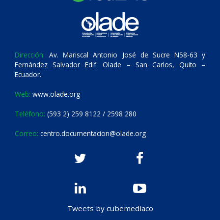
Dirección:
Av. Mariscal Antonio José de Sucre N58-63 y
Fernández Salvador Edif. Olade – San Carlos, Quito –
Ecuador.
Web:
www.olade.org
Teléfono:
(593 2) 259 8122 / 2598 280
Correo:
centro.documentacion@olade.org
Tweets by cubemediaco