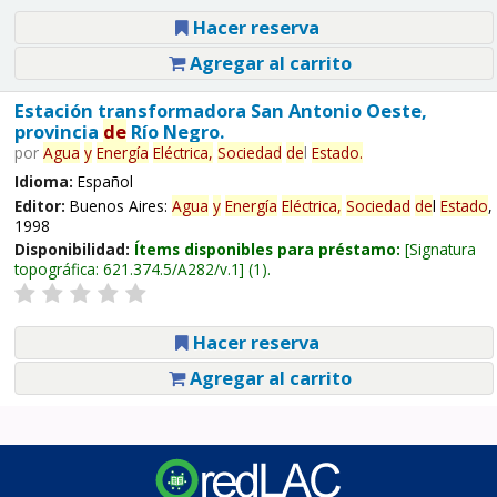
Hacer reserva
Agregar al carrito
Estación transformadora San Antonio Oeste,
provincia
de
Río Negro.
por
Agua
y
Energía
Eléctrica,
Sociedad
de
l
Estado
.
Idioma:
Español
Editor:
Buenos Aires:
Agua
y
Energía
Eléctrica,
Sociedad
de
l
Estado
,
1998
Disponibilidad:
Ítems disponibles para préstamo:
Signatura
topográfica:
621.374.5/A282/v.1
(1).
Hacer reserva
Agregar al carrito