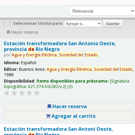
|
|
Seleccionar títulos para:
Hacer reserva
Estación transformadora San Antonio Oeste,
provincia
de
Río Negro
por
Agua
y
Energía
Eléctrica,
Sociedad
de
l
Estado
.
Idioma:
Español
Editor:
Buenos Aires:
Agua
y
Energía
Eléctrica,
Sociedad
de
l
Estado
,
1988
Disponibilidad:
Ítems disponibles para préstamo:
Signatura
topográfica:
621.374.5/A282/v.2
(3).
Hacer reserva
Agregar al carrito
Estación transformadora San Antoni Oeste,
provincia
de
Río Negro