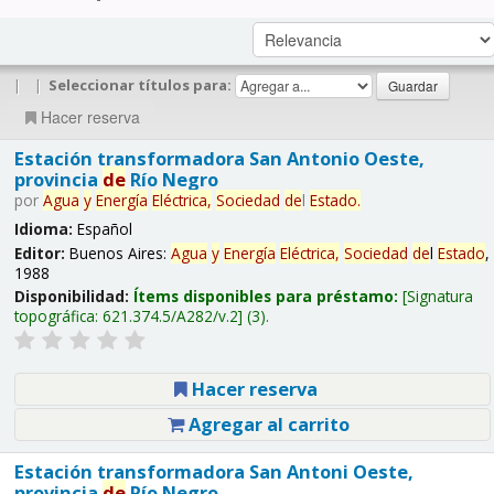
|
|
Seleccionar títulos para:
Hacer reserva
Estación transformadora San Antonio Oeste,
provincia
de
Río Negro
por
Agua
y
Energía
Eléctrica,
Sociedad
de
l
Estado
.
Idioma:
Español
Editor:
Buenos Aires:
Agua
y
Energía
Eléctrica,
Sociedad
de
l
Estado
,
1988
Disponibilidad:
Ítems disponibles para préstamo:
Signatura
topográfica:
621.374.5/A282/v.2
(3).
Hacer reserva
Agregar al carrito
Estación transformadora San Antoni Oeste,
provincia
de
Río Negro