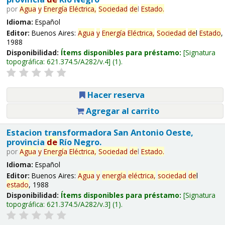
por
Agua
y
Energía
Eléctrica,
Sociedad
de
l
Estado
.
Idioma:
Español
Editor:
Buenos Aires:
Agua
y
Energía
Eléctrica,
Sociedad
de
l
Estado
,
1988
Disponibilidad:
Ítems disponibles para préstamo:
Signatura
topográfica:
621.374.5/A282/v.4
(1).
Hacer reserva
Agregar al carrito
Estacion transformadora San Antonio Oeste,
provincia
de
Río Negro.
por
Agua
y
Energía
Eléctrica,
Sociedad
de
l
Estado
.
Idioma:
Español
Editor:
Buenos Aires:
Agua
y
energía
eléctrica,
sociedad
de
l
estado
, 1988
Disponibilidad:
Ítems disponibles para préstamo:
Signatura
topográfica:
621.374.5/A282/v.3
(1).