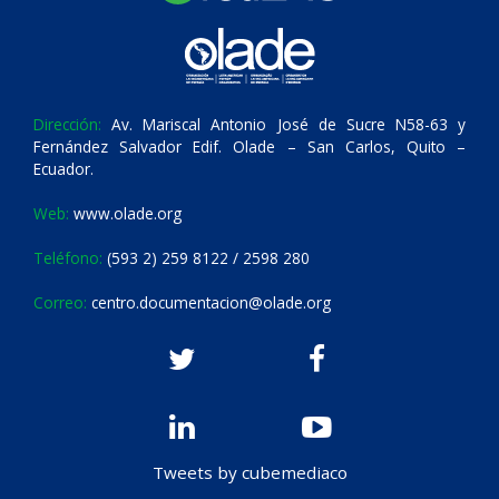
Dirección:
Av. Mariscal Antonio José de Sucre N58-63 y
Fernández Salvador Edif. Olade – San Carlos, Quito –
Ecuador.
Web:
www.olade.org
Teléfono:
(593 2) 259 8122 / 2598 280
Correo:
centro.documentacion@olade.org
Tweets by cubemediaco