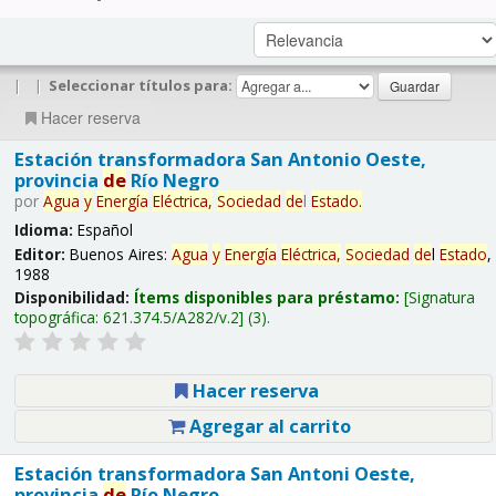
|
|
Seleccionar títulos para:
Hacer reserva
Estación transformadora San Antonio Oeste,
provincia
de
Río Negro
por
Agua
y
Energía
Eléctrica,
Sociedad
de
l
Estado
.
Idioma:
Español
Editor:
Buenos Aires:
Agua
y
Energía
Eléctrica,
Sociedad
de
l
Estado
,
1988
Disponibilidad:
Ítems disponibles para préstamo:
Signatura
topográfica:
621.374.5/A282/v.2
(3).
Hacer reserva
Agregar al carrito
Estación transformadora San Antoni Oeste,
provincia
de
Río Negro