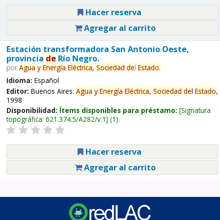
Hacer reserva
Agregar al carrito
Estación transformadora San Antonio Oeste,
provincia
de
Río Negro.
por
Agua
y
Energía
Eléctrica,
Sociedad
de
l
Estado
.
Idioma:
Español
Editor:
Buenos Aires:
Agua
y
Energía
Eléctrica,
Sociedad
de
l
Estado
,
1998
Disponibilidad:
Ítems disponibles para préstamo:
Signatura
topográfica:
621.374.5/A282/v.1
(1).
Hacer reserva
Agregar al carrito