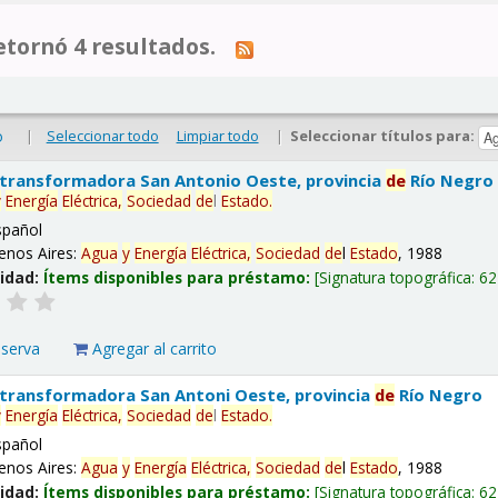
tornó 4 resultados.
|
Seleccionar todo
Limpiar todo
|
Seleccionar títulos para:
o
 transformadora San Antonio Oeste, provincia
de
Río Negro
y
Energía
Eléctrica,
Sociedad
de
l
Estado
.
spañol
enos Aires:
Agua
y
Energía
Eléctrica,
Sociedad
de
l
Estado
, 1988
lidad:
Ítems disponibles para préstamo:
Signatura topográfica:
62
eserva
Agregar al carrito
 transformadora San Antoni Oeste, provincia
de
Río Negro
y
Energía
Eléctrica,
Sociedad
de
l
Estado
.
spañol
enos Aires:
Agua
y
Energía
Eléctrica,
Sociedad
de
l
Estado
, 1988
lidad:
Ítems disponibles para préstamo:
Signatura topográfica:
62