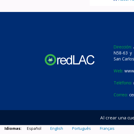
Dirección:
A
N58-63 y 
San Carlos
Web:
www.
Teléfono:
Correo:
ce
Al crear una cu
Idiomas:
Español
English
Português
Français