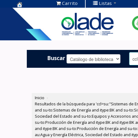
Carrito
Listas
Centro de
Documentación
OLADE -
Buscar
Inicio
›
Resultados de la búsqueda para 'ccl=su:"Sistemas de E
and su-to:Sistemas de Energía and itype:BK and su-to:Si
Sociedad del Estado and su-to:Equipos y Accesorios and 
su-to:Producción de Energía and itype:BK and itype:BK a
and itype:BK and su-to:Producción de Energía and su-to:
au:Agua y Energía Eléctrica, Sociedad del Estado and ity