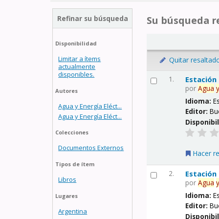
Refinar su búsqueda
Su búsqueda re
Disponibilidad
Limitar a ítems
Quitar resaltad
actualmente
disponibles.
1.
Estación
por
Agua
Autores
Idioma:
E
Agua y Energía Eléct...
Editor:
Bu
Agua y Energía Eléct...
Disponibi
Colecciones
Documentos Externos
Hacer r
Tipos de ítem
2.
Estación
Libros
por
Agua
Idioma:
E
Lugares
Editor:
Bu
Argentina
Disponibi