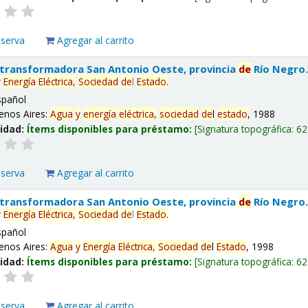
eserva
Agregar al carrito
 transformadora San Antonio Oeste, provincia
de
Río Negro
y
Energía
Eléctrica,
Sociedad
de
l
Estado
.
spañol
enos Aires:
Agua
y
energía
eléctrica,
sociedad
de
l
estado
, 1988
lidad:
Ítems disponibles para préstamo:
Signatura topográfica:
62
eserva
Agregar al carrito
 transformadora San Antonio Oeste, provincia
de
Río Negro
y
Energía
Eléctrica,
Sociedad
de
l
Estado
.
spañol
enos Aires:
Agua
y
Energía
Eléctrica,
Sociedad
de
l
Estado
, 1998
lidad:
Ítems disponibles para préstamo:
Signatura topográfica:
62
eserva
Agregar al carrito