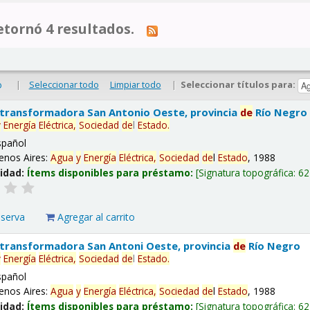
tornó 4 resultados.
|
Seleccionar todo
Limpiar todo
|
Seleccionar títulos para:
o
 transformadora San Antonio Oeste, provincia
de
Río Negro
y
Energía
Eléctrica,
Sociedad
de
l
Estado
.
spañol
enos Aires:
Agua
y
Energía
Eléctrica,
Sociedad
de
l
Estado
, 1988
lidad:
Ítems disponibles para préstamo:
Signatura topográfica:
62
eserva
Agregar al carrito
 transformadora San Antoni Oeste, provincia
de
Río Negro
y
Energía
Eléctrica,
Sociedad
de
l
Estado
.
spañol
enos Aires:
Agua
y
Energía
Eléctrica,
Sociedad
de
l
Estado
, 1988
lidad:
Ítems disponibles para préstamo:
Signatura topográfica:
62