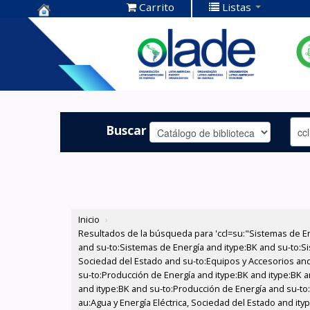
Carrito
Listas
Centro de
Documentación
OLADE -
Buscar
Inicio
›
Resultados de la búsqueda para 'ccl=su:"Sistemas de E
and su-to:Sistemas de Energía and itype:BK and su-to:Si
Sociedad del Estado and su-to:Equipos y Accesorios and 
su-to:Producción de Energía and itype:BK and itype:BK a
and itype:BK and su-to:Producción de Energía and su-to:
au:Agua y Energía Eléctrica, Sociedad del Estado and ity