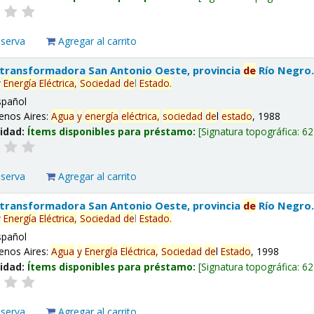
eserva
Agregar al carrito
 transformadora San Antonio Oeste, provincia
de
Río Negro
y
Energía
Eléctrica,
Sociedad
de
l
Estado
.
spañol
enos Aires:
Agua
y
energía
eléctrica,
sociedad
de
l
estado
, 1988
lidad:
Ítems disponibles para préstamo:
Signatura topográfica:
62
eserva
Agregar al carrito
 transformadora San Antonio Oeste, provincia
de
Río Negro
y
Energía
Eléctrica,
Sociedad
de
l
Estado
.
spañol
enos Aires:
Agua
y
Energía
Eléctrica,
Sociedad
de
l
Estado
, 1998
lidad:
Ítems disponibles para préstamo:
Signatura topográfica:
62
eserva
Agregar al carrito