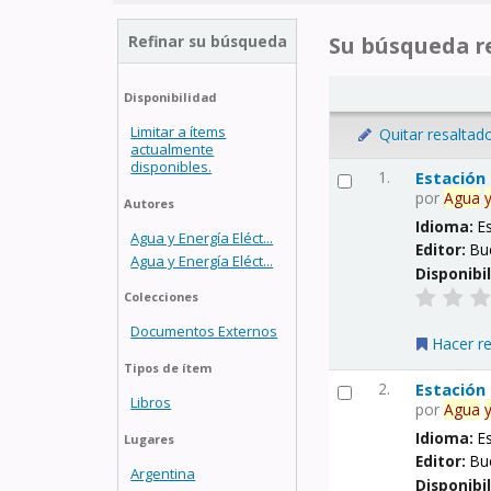
Refinar su búsqueda
Su búsqueda re
Disponibilidad
Limitar a ítems
Quitar resaltad
actualmente
disponibles.
1.
Estación
por
Agua
Autores
Idioma:
E
Agua y Energía Eléct...
Editor:
Bu
Agua y Energía Eléct...
Disponibi
Colecciones
Documentos Externos
Hacer r
Tipos de ítem
2.
Estación
Libros
por
Agua
Idioma:
E
Lugares
Editor:
Bu
Argentina
Disponibi