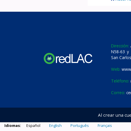
Dirección:
A
N58-63 y 
San Carlos
Web:
www.
Teléfono:
Correo:
ce
Al crear una cu
Idiomas:
Español
English
Português
Français