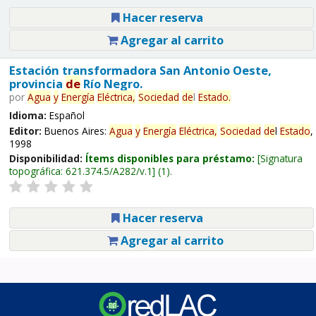
Hacer reserva
Agregar al carrito
Estación transformadora San Antonio Oeste,
provincia
de
Río Negro.
por
Agua
y
Energía
Eléctrica,
Sociedad
de
l
Estado
.
Idioma:
Español
Editor:
Buenos Aires:
Agua
y
Energía
Eléctrica,
Sociedad
de
l
Estado
,
1998
Disponibilidad:
Ítems disponibles para préstamo:
Signatura
topográfica:
621.374.5/A282/v.1
(1).
Hacer reserva
Agregar al carrito