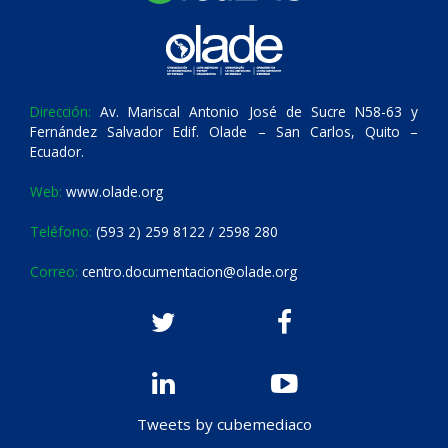
Dirección:
Av. Mariscal Antonio José de Sucre N58-63 y
Fernández Salvador Edif. Olade – San Carlos, Quito –
Ecuador.
Web:
www.olade.org
Teléfono:
(593 2) 259 8122 / 2598 280
Correo:
centro.documentacion@olade.org
Tweets by cubemediaco