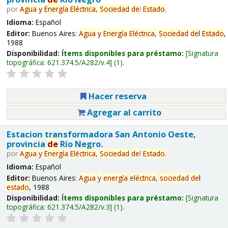
por
Agua
y
Energía
Eléctrica,
Sociedad
de
l
Estado
.
Idioma:
Español
Editor:
Buenos Aires:
Agua
y
Energía
Eléctrica,
Sociedad
de
l
Estado
,
1988
Disponibilidad:
Ítems disponibles para préstamo:
Signatura
topográfica:
621.374.5/A282/v.4
(1).
Hacer reserva
Agregar al carrito
Estacion transformadora San Antonio Oeste,
provincia
de
Río Negro.
por
Agua
y
Energía
Eléctrica,
Sociedad
de
l
Estado
.
Idioma:
Español
Editor:
Buenos Aires:
Agua
y
energía
eléctrica,
sociedad
de
l
estado
, 1988
Disponibilidad:
Ítems disponibles para préstamo:
Signatura
topográfica:
621.374.5/A282/v.3
(1).