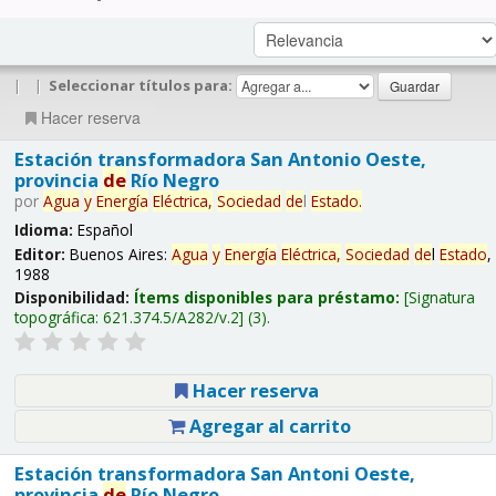
|
|
Seleccionar títulos para:
Hacer reserva
Estación transformadora San Antonio Oeste,
provincia
de
Río Negro
por
Agua
y
Energía
Eléctrica,
Sociedad
de
l
Estado
.
Idioma:
Español
Editor:
Buenos Aires:
Agua
y
Energía
Eléctrica,
Sociedad
de
l
Estado
,
1988
Disponibilidad:
Ítems disponibles para préstamo:
Signatura
topográfica:
621.374.5/A282/v.2
(3).
Hacer reserva
Agregar al carrito
Estación transformadora San Antoni Oeste,
provincia
de
Río Negro