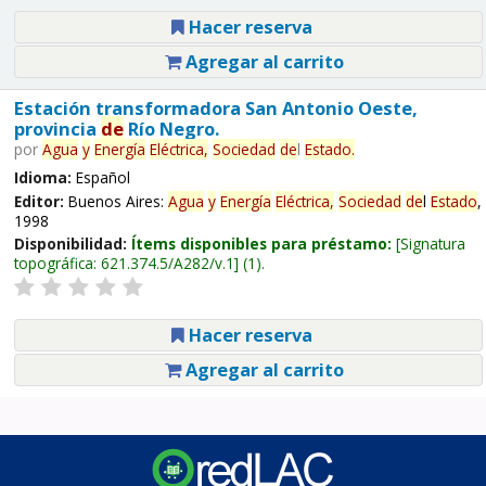
Hacer reserva
Agregar al carrito
Estación transformadora San Antonio Oeste,
provincia
de
Río Negro.
por
Agua
y
Energía
Eléctrica,
Sociedad
de
l
Estado
.
Idioma:
Español
Editor:
Buenos Aires:
Agua
y
Energía
Eléctrica,
Sociedad
de
l
Estado
,
1998
Disponibilidad:
Ítems disponibles para préstamo:
Signatura
topográfica:
621.374.5/A282/v.1
(1).
Hacer reserva
Agregar al carrito