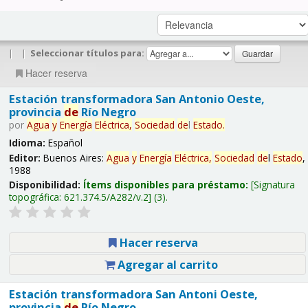
|
|
Seleccionar títulos para:
Hacer reserva
Estación transformadora San Antonio Oeste,
provincia
de
Río Negro
por
Agua
y
Energía
Eléctrica,
Sociedad
de
l
Estado
.
Idioma:
Español
Editor:
Buenos Aires:
Agua
y
Energía
Eléctrica,
Sociedad
de
l
Estado
,
1988
Disponibilidad:
Ítems disponibles para préstamo:
Signatura
topográfica:
621.374.5/A282/v.2
(3).
Hacer reserva
Agregar al carrito
Estación transformadora San Antoni Oeste,
provincia
de
Río Negro