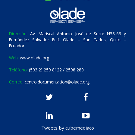
Dirección:
Av. Mariscal Antonio José de Sucre N58-63 y
Fernández Salvador Edif. Olade – San Carlos, Quito –
Ecuador.
Web:
www.olade.org
Teléfono:
(593 2) 259 8122 / 2598 280
Correo:
centro.documentacion@olade.org
Tweets by cubemediaco