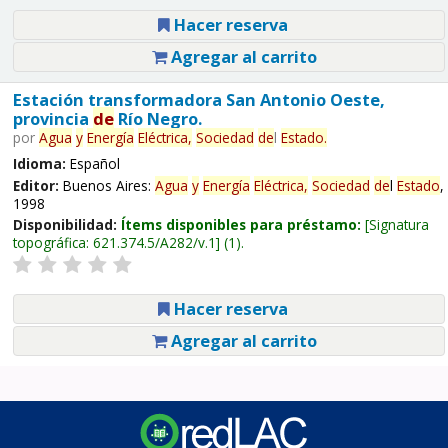
Hacer reserva
Agregar al carrito
Estación transformadora San Antonio Oeste,
provincia
de
Río Negro.
por
Agua
y
Energía
Eléctrica,
Sociedad
de
l
Estado
.
Idioma:
Español
Editor:
Buenos Aires:
Agua
y
Energía
Eléctrica,
Sociedad
de
l
Estado
,
1998
Disponibilidad:
Ítems disponibles para préstamo:
Signatura
topográfica:
621.374.5/A282/v.1
(1).
Hacer reserva
Agregar al carrito