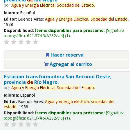
por
Agua
y
Energía
Eléctrica,
Sociedad
de
l
Estado
.
Idioma:
Español
Editor:
Buenos Aires:
Agua
y
Energía
Eléctrica,
Sociedad
de
l
Estado
,
1988
Disponibilidad:
Ítems disponibles para préstamo:
Signatura
topográfica:
621.374.5/A282/v.4
(1).
Hacer reserva
Agregar al carrito
Estacion transformadora San Antonio Oeste,
provincia
de
Río Negro.
por
Agua
y
Energía
Eléctrica,
Sociedad
de
l
Estado
.
Idioma:
Español
Editor:
Buenos Aires:
Agua
y
energía
eléctrica,
sociedad
de
l
estado
, 1988
Disponibilidad:
Ítems disponibles para préstamo:
Signatura
topográfica:
621.374.5/A282/v.3
(1).