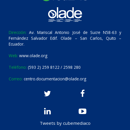
Dirección:
Av. Mariscal Antonio José de Sucre N58-63 y
Fernández Salvador Edif. Olade – San Carlos, Quito –
Ecuador.
Web:
www.olade.org
Teléfono:
(593 2) 259 8122 / 2598 280
Correo:
centro.documentacion@olade.org
Tweets by cubemediaco