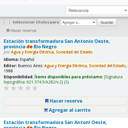
|
|
Seleccionar títulos para:
Hacer reserva
Estación transformadora San Antonio Oeste,
provincia
de
Río Negro
por
Agua
y
Energía
Eléctrica,
Sociedad
de
l
Estado
.
Idioma:
Español
Editor:
Buenos Aires:
Agua
y
Energía
Eléctrica,
Sociedad
de
l
Estado
,
1988
Disponibilidad:
Ítems disponibles para préstamo:
Signatura
topográfica:
621.374.5/A282/v.2
(3).
Hacer reserva
Agregar al carrito
Estación transformadora San Antoni Oeste,
provincia
de
Río Negro