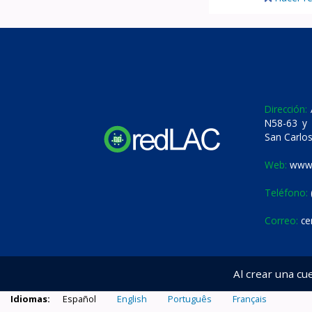
Dirección:
A
N58-63 y 
San Carlos
Web:
www.
Teléfono:
Correo:
ce
Al crear una cu
Idiomas:
Español
English
Português
Français