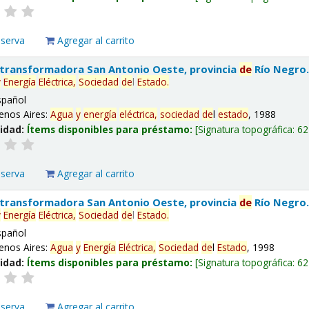
eserva
Agregar al carrito
 transformadora San Antonio Oeste, provincia
de
Río Negro
y
Energía
Eléctrica,
Sociedad
de
l
Estado
.
spañol
enos Aires:
Agua
y
energía
eléctrica,
sociedad
de
l
estado
, 1988
lidad:
Ítems disponibles para préstamo:
Signatura topográfica:
62
eserva
Agregar al carrito
 transformadora San Antonio Oeste, provincia
de
Río Negro
y
Energía
Eléctrica,
Sociedad
de
l
Estado
.
spañol
enos Aires:
Agua
y
Energía
Eléctrica,
Sociedad
de
l
Estado
, 1998
lidad:
Ítems disponibles para préstamo:
Signatura topográfica:
62
eserva
Agregar al carrito