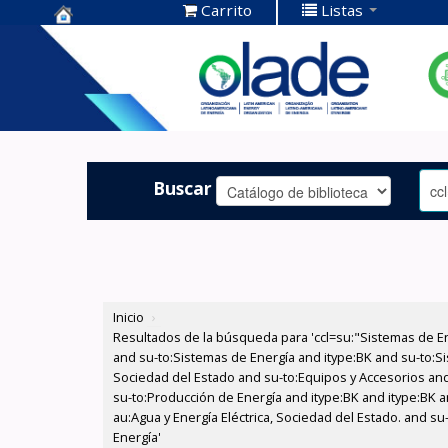
Carrito
Listas
Centro de
Documentación
OLADE -
Buscar
Inicio
›
Resultados de la búsqueda para 'ccl=su:"Sistemas de E
and su-to:Sistemas de Energía and itype:BK and su-to:Si
Sociedad del Estado and su-to:Equipos y Accesorios and 
su-to:Producción de Energía and itype:BK and itype:BK a
au:Agua y Energía Eléctrica, Sociedad del Estado. and s
Energía'