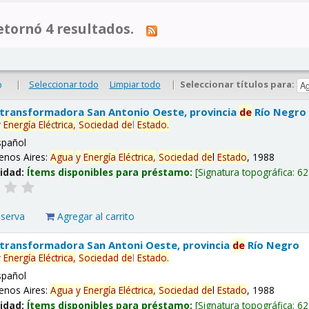
tornó 4 resultados.
|
Seleccionar todo
Limpiar todo
|
Seleccionar títulos para:
o
 transformadora San Antonio Oeste, provincia
de
Río Negro
y
Energía
Eléctrica,
Sociedad
de
l
Estado
.
spañol
enos Aires:
Agua
y
Energía
Eléctrica,
Sociedad
de
l
Estado
, 1988
lidad:
Ítems disponibles para préstamo:
Signatura topográfica:
62
eserva
Agregar al carrito
 transformadora San Antoni Oeste, provincia
de
Río Negro
y
Energía
Eléctrica,
Sociedad
de
l
Estado
.
spañol
enos Aires:
Agua
y
Energía
Eléctrica,
Sociedad
de
l
Estado
, 1988
lidad:
Ítems disponibles para préstamo:
Signatura topográfica:
62