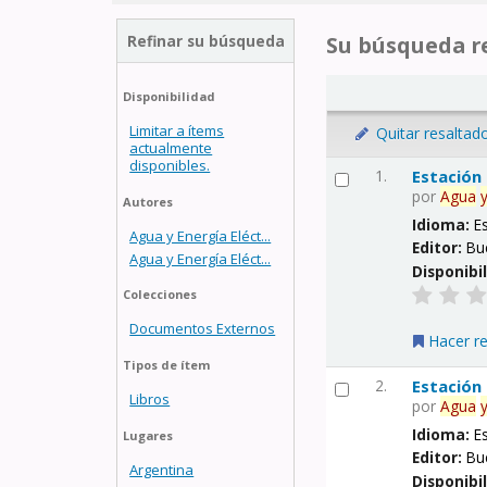
Refinar su búsqueda
Su búsqueda re
Disponibilidad
Limitar a ítems
Quitar resaltad
actualmente
disponibles.
1.
Estación
por
Agua
Autores
Idioma:
E
Agua y Energía Eléct...
Editor:
Bu
Agua y Energía Eléct...
Disponibi
Colecciones
Documentos Externos
Hacer r
Tipos de ítem
2.
Estación
Libros
por
Agua
Idioma:
E
Lugares
Editor:
Bu
Argentina
Disponibi