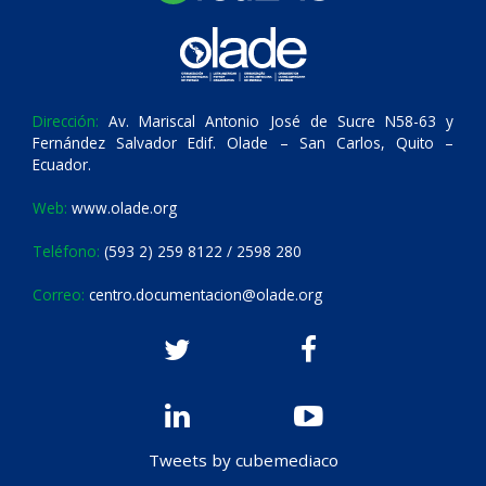
Dirección:
Av. Mariscal Antonio José de Sucre N58-63 y
Fernández Salvador Edif. Olade – San Carlos, Quito –
Ecuador.
Web:
www.olade.org
Teléfono:
(593 2) 259 8122 / 2598 280
Correo:
centro.documentacion@olade.org
Tweets by cubemediaco