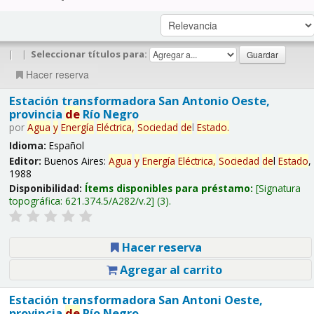
|
|
Seleccionar títulos para:
Hacer reserva
Estación transformadora San Antonio Oeste,
provincia
de
Río Negro
por
Agua
y
Energía
Eléctrica,
Sociedad
de
l
Estado
.
Idioma:
Español
Editor:
Buenos Aires:
Agua
y
Energía
Eléctrica,
Sociedad
de
l
Estado
,
1988
Disponibilidad:
Ítems disponibles para préstamo:
Signatura
topográfica:
621.374.5/A282/v.2
(3).
Hacer reserva
Agregar al carrito
Estación transformadora San Antoni Oeste,
provincia
de
Río Negro