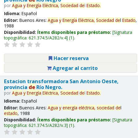
por
Agua
y
Energía
Eléctrica,
Sociedad
de
l
Estado
.
Idioma:
Español
Editor:
Buenos Aires:
Agua
y
Energía
Eléctrica,
Sociedad
de
l
Estado
,
1988
Disponibilidad:
Ítems disponibles para préstamo:
Signatura
topográfica:
621.374.5/A282/v.4
(1).
Hacer reserva
Agregar al carrito
Estacion transformadora San Antonio Oeste,
provincia
de
Río Negro.
por
Agua
y
Energía
Eléctrica,
Sociedad
de
l
Estado
.
Idioma:
Español
Editor:
Buenos Aires:
Agua
y
energía
eléctrica,
sociedad
de
l
estado
, 1988
Disponibilidad:
Ítems disponibles para préstamo:
Signatura
topográfica:
621.374.5/A282/v.3
(1).