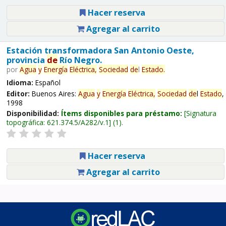
Hacer reserva
Agregar al carrito
Estación transformadora San Antonio Oeste,
provincia
de
Río Negro.
por
Agua
y
Energía
Eléctrica,
Sociedad
de
l
Estado
.
Idioma:
Español
Editor:
Buenos Aires:
Agua
y
Energía
Eléctrica,
Sociedad
de
l
Estado
,
1998
Disponibilidad:
Ítems disponibles para préstamo:
Signatura
topográfica:
621.374.5/A282/v.1
(1).
Hacer reserva
Agregar al carrito