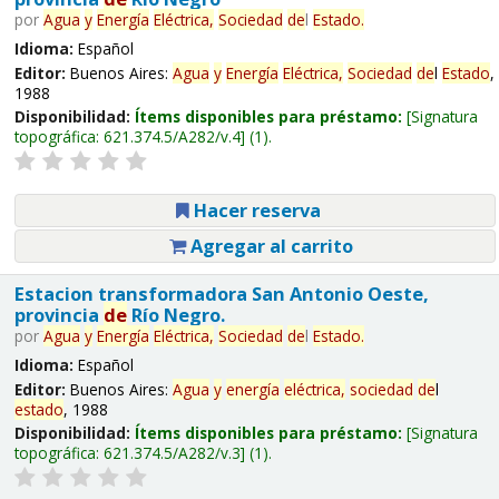
por
Agua
y
Energía
Eléctrica,
Sociedad
de
l
Estado
.
Idioma:
Español
Editor:
Buenos Aires:
Agua
y
Energía
Eléctrica,
Sociedad
de
l
Estado
,
1988
Disponibilidad:
Ítems disponibles para préstamo:
Signatura
topográfica:
621.374.5/A282/v.4
(1).
Hacer reserva
Agregar al carrito
Estacion transformadora San Antonio Oeste,
provincia
de
Río Negro.
por
Agua
y
Energía
Eléctrica,
Sociedad
de
l
Estado
.
Idioma:
Español
Editor:
Buenos Aires:
Agua
y
energía
eléctrica,
sociedad
de
l
estado
, 1988
Disponibilidad:
Ítems disponibles para préstamo:
Signatura
topográfica:
621.374.5/A282/v.3
(1).