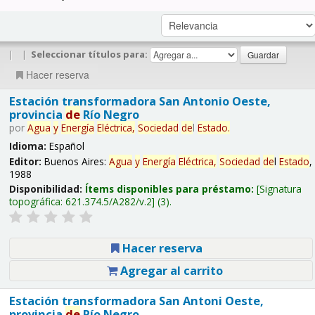
|
|
Seleccionar títulos para:
Hacer reserva
Estación transformadora San Antonio Oeste,
provincia
de
Río Negro
por
Agua
y
Energía
Eléctrica,
Sociedad
de
l
Estado
.
Idioma:
Español
Editor:
Buenos Aires:
Agua
y
Energía
Eléctrica,
Sociedad
de
l
Estado
,
1988
Disponibilidad:
Ítems disponibles para préstamo:
Signatura
topográfica:
621.374.5/A282/v.2
(3).
Hacer reserva
Agregar al carrito
Estación transformadora San Antoni Oeste,
provincia
de
Río Negro