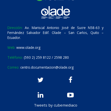
Dirección:
Av. Mariscal Antonio José de Sucre N58-63 y
Fernández Salvador Edif. Olade – San Carlos, Quito –
Ecuador.
Web:
www.olade.org
Teléfono:
(593 2) 259 8122 / 2598 280
Correo:
centro.documentacion@olade.org
Tweets by cubemediaco