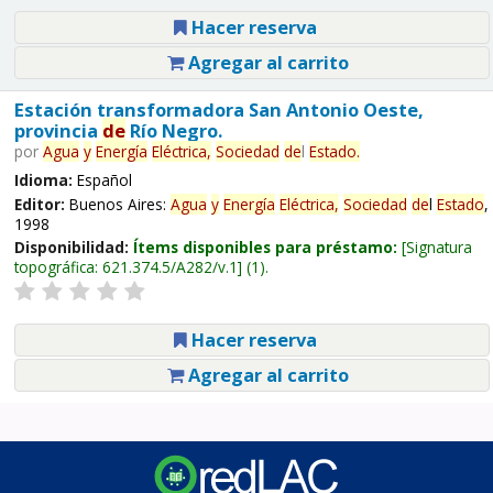
Hacer reserva
Agregar al carrito
Estación transformadora San Antonio Oeste,
provincia
de
Río Negro.
por
Agua
y
Energía
Eléctrica,
Sociedad
de
l
Estado
.
Idioma:
Español
Editor:
Buenos Aires:
Agua
y
Energía
Eléctrica,
Sociedad
de
l
Estado
,
1998
Disponibilidad:
Ítems disponibles para préstamo:
Signatura
topográfica:
621.374.5/A282/v.1
(1).
Hacer reserva
Agregar al carrito