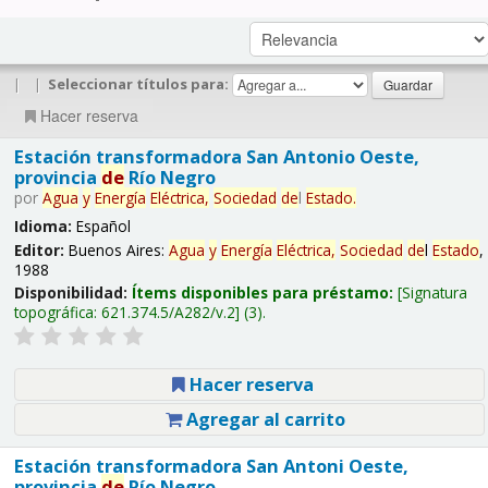
|
|
Seleccionar títulos para:
Hacer reserva
Estación transformadora San Antonio Oeste,
provincia
de
Río Negro
por
Agua
y
Energía
Eléctrica,
Sociedad
de
l
Estado
.
Idioma:
Español
Editor:
Buenos Aires:
Agua
y
Energía
Eléctrica,
Sociedad
de
l
Estado
,
1988
Disponibilidad:
Ítems disponibles para préstamo:
Signatura
topográfica:
621.374.5/A282/v.2
(3).
Hacer reserva
Agregar al carrito
Estación transformadora San Antoni Oeste,
provincia
de
Río Negro