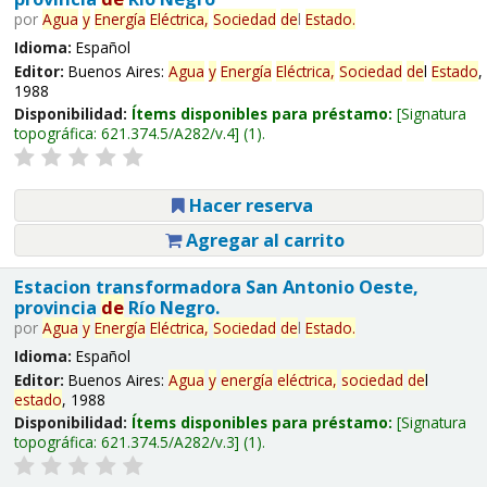
por
Agua
y
Energía
Eléctrica,
Sociedad
de
l
Estado
.
Idioma:
Español
Editor:
Buenos Aires:
Agua
y
Energía
Eléctrica,
Sociedad
de
l
Estado
,
1988
Disponibilidad:
Ítems disponibles para préstamo:
Signatura
topográfica:
621.374.5/A282/v.4
(1).
Hacer reserva
Agregar al carrito
Estacion transformadora San Antonio Oeste,
provincia
de
Río Negro.
por
Agua
y
Energía
Eléctrica,
Sociedad
de
l
Estado
.
Idioma:
Español
Editor:
Buenos Aires:
Agua
y
energía
eléctrica,
sociedad
de
l
estado
, 1988
Disponibilidad:
Ítems disponibles para préstamo:
Signatura
topográfica:
621.374.5/A282/v.3
(1).