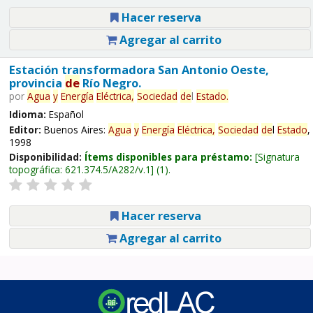
Hacer reserva
Agregar al carrito
Estación transformadora San Antonio Oeste,
provincia
de
Río Negro.
por
Agua
y
Energía
Eléctrica,
Sociedad
de
l
Estado
.
Idioma:
Español
Editor:
Buenos Aires:
Agua
y
Energía
Eléctrica,
Sociedad
de
l
Estado
,
1998
Disponibilidad:
Ítems disponibles para préstamo:
Signatura
topográfica:
621.374.5/A282/v.1
(1).
Hacer reserva
Agregar al carrito