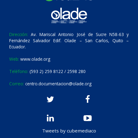
Dirección:
Av. Mariscal Antonio José de Sucre N58-63 y
Fernández Salvador Edif. Olade – San Carlos, Quito –
Ecuador.
Web:
www.olade.org
Teléfono:
(593 2) 259 8122 / 2598 280
Correo:
centro.documentacion@olade.org
Tweets by cubemediaco