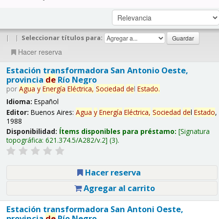
|
|
Seleccionar títulos para:
Hacer reserva
Estación transformadora San Antonio Oeste,
provincia
de
Río Negro
por
Agua
y
Energía
Eléctrica,
Sociedad
de
l
Estado
.
Idioma:
Español
Editor:
Buenos Aires:
Agua
y
Energía
Eléctrica,
Sociedad
de
l
Estado
,
1988
Disponibilidad:
Ítems disponibles para préstamo:
Signatura
topográfica:
621.374.5/A282/v.2
(3).
Hacer reserva
Agregar al carrito
Estación transformadora San Antoni Oeste,
provincia
de
Río Negro