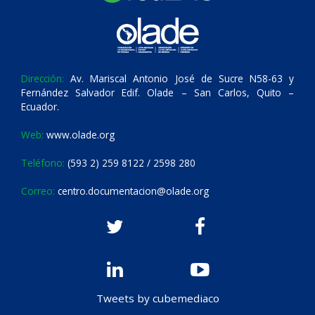
Dirección:
Av. Mariscal Antonio José de Sucre N58-63 y
Fernández Salvador Edif. Olade – San Carlos, Quito –
Ecuador.
Web:
www.olade.org
Teléfono:
(593 2) 259 8122 / 2598 280
Correo:
centro.documentacion@olade.org
Tweets by cubemediaco