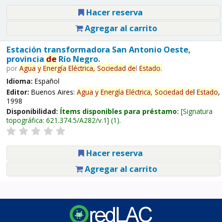
Hacer reserva
Agregar al carrito
Estación transformadora San Antonio Oeste,
provincia
de
Río Negro.
por
Agua
y
Energía
Eléctrica,
Sociedad
de
l
Estado
.
Idioma:
Español
Editor:
Buenos Aires:
Agua
y
Energía
Eléctrica,
Sociedad
de
l
Estado
,
1998
Disponibilidad:
Ítems disponibles para préstamo:
Signatura
topográfica:
621.374.5/A282/v.1
(1).
Hacer reserva
Agregar al carrito