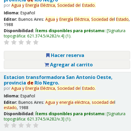
por
Agua
y
Energía
Eléctrica,
Sociedad
de
l
Estado
.
Idioma:
Español
Editor:
Buenos Aires:
Agua
y
Energía
Eléctrica,
Sociedad
de
l
Estado
,
1988
Disponibilidad:
Ítems disponibles para préstamo:
Signatura
topográfica:
621.374.5/A282/v.4
(1).
Hacer reserva
Agregar al carrito
Estacion transformadora San Antonio Oeste,
provincia
de
Río Negro.
por
Agua
y
Energía
Eléctrica,
Sociedad
de
l
Estado
.
Idioma:
Español
Editor:
Buenos Aires:
Agua
y
energía
eléctrica,
sociedad
de
l
estado
, 1988
Disponibilidad:
Ítems disponibles para préstamo:
Signatura
topográfica:
621.374.5/A282/v.3
(1).