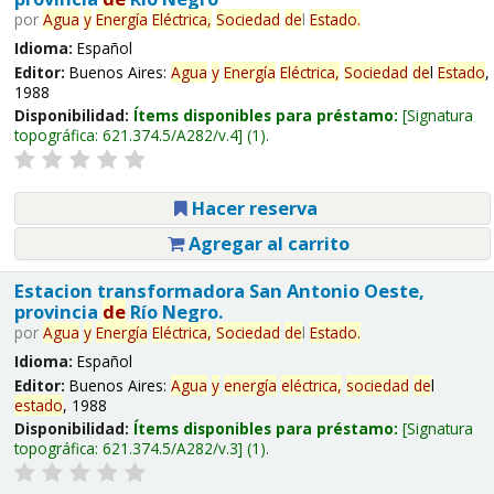
por
Agua
y
Energía
Eléctrica,
Sociedad
de
l
Estado
.
Idioma:
Español
Editor:
Buenos Aires:
Agua
y
Energía
Eléctrica,
Sociedad
de
l
Estado
,
1988
Disponibilidad:
Ítems disponibles para préstamo:
Signatura
topográfica:
621.374.5/A282/v.4
(1).
Hacer reserva
Agregar al carrito
Estacion transformadora San Antonio Oeste,
provincia
de
Río Negro.
por
Agua
y
Energía
Eléctrica,
Sociedad
de
l
Estado
.
Idioma:
Español
Editor:
Buenos Aires:
Agua
y
energía
eléctrica,
sociedad
de
l
estado
, 1988
Disponibilidad:
Ítems disponibles para préstamo:
Signatura
topográfica:
621.374.5/A282/v.3
(1).