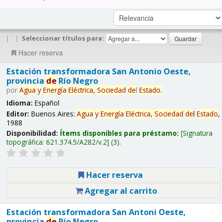
|
|
Seleccionar títulos para:
Hacer reserva
Estación transformadora San Antonio Oeste,
provincia
de
Río Negro
por
Agua
y
Energía
Eléctrica,
Sociedad
de
l
Estado
.
Idioma:
Español
Editor:
Buenos Aires:
Agua
y
Energía
Eléctrica,
Sociedad
de
l
Estado
,
1988
Disponibilidad:
Ítems disponibles para préstamo:
Signatura
topográfica:
621.374.5/A282/v.2
(3).
Hacer reserva
Agregar al carrito
Estación transformadora San Antoni Oeste,
provincia
de
Río Negro