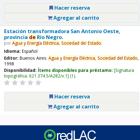
Hacer reserva
Agregar al carrito
Estación transformadora San Antonio Oeste,
provincia
de
Río Negro.
por
Agua
y
Energía
Eléctrica,
Sociedad
de
l
Estado
.
Idioma:
Español
Editor:
Buenos Aires:
Agua
y
Energía
Eléctrica,
Sociedad
de
l
Estado
,
1998
Disponibilidad:
Ítems disponibles para préstamo:
Signatura
topográfica:
621.374.5/A282/v.1
(1).
Hacer reserva
Agregar al carrito