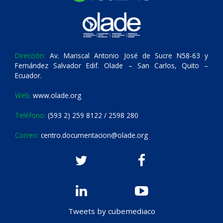
Dirección:
Av. Mariscal Antonio José de Sucre N58-63 y
Fernández Salvador Edif. Olade – San Carlos, Quito –
Ecuador.
Web:
www.olade.org
Teléfono:
(593 2) 259 8122 / 2598 280
Correo:
centro.documentacion@olade.org
Tweets by cubemediaco