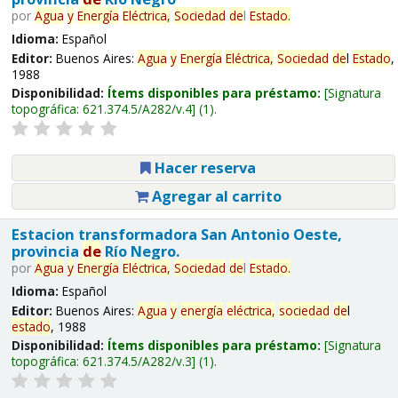
por
Agua
y
Energía
Eléctrica,
Sociedad
de
l
Estado
.
Idioma:
Español
Editor:
Buenos Aires:
Agua
y
Energía
Eléctrica,
Sociedad
de
l
Estado
,
1988
Disponibilidad:
Ítems disponibles para préstamo:
Signatura
topográfica:
621.374.5/A282/v.4
(1).
Hacer reserva
Agregar al carrito
Estacion transformadora San Antonio Oeste,
provincia
de
Río Negro.
por
Agua
y
Energía
Eléctrica,
Sociedad
de
l
Estado
.
Idioma:
Español
Editor:
Buenos Aires:
Agua
y
energía
eléctrica,
sociedad
de
l
estado
, 1988
Disponibilidad:
Ítems disponibles para préstamo:
Signatura
topográfica:
621.374.5/A282/v.3
(1).