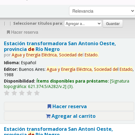
|
|
Seleccionar títulos para:
Hacer reserva
Estación transformadora San Antonio Oeste,
provincia
de
Río Negro
por
Agua
y
Energía
Eléctrica,
Sociedad
de
l
Estado
.
Idioma:
Español
Editor:
Buenos Aires:
Agua
y
Energía
Eléctrica,
Sociedad
de
l
Estado
,
1988
Disponibilidad:
Ítems disponibles para préstamo:
Signatura
topográfica:
621.374.5/A282/v.2
(3).
Hacer reserva
Agregar al carrito
Estación transformadora San Antoni Oeste,
provincia
de
Río Negro