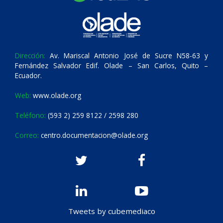
Dirección:
Av. Mariscal Antonio José de Sucre N58-63 y
Fernández Salvador Edif. Olade – San Carlos, Quito –
Ecuador.
Web:
www.olade.org
Teléfono:
(593 2) 259 8122 / 2598 280
Correo:
centro.documentacion@olade.org
Tweets by cubemediaco