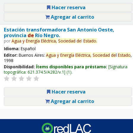
Hacer reserva
Agregar al carrito
Estación transformadora San Antonio Oeste,
provincia
de
Río Negro.
por
Agua
y
Energía
Eléctrica,
Sociedad
de
l
Estado
.
Idioma:
Español
Editor:
Buenos Aires:
Agua
y
Energía
Eléctrica,
Sociedad
de
l
Estado
,
1998
Disponibilidad:
Ítems disponibles para préstamo:
Signatura
topográfica:
621.374.5/A282/v.1
(1).
Hacer reserva
Agregar al carrito