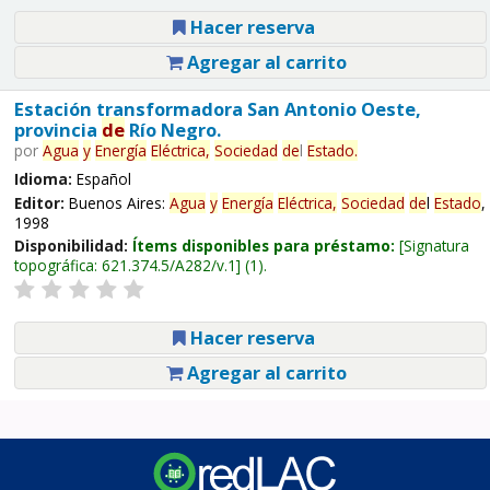
Hacer reserva
Agregar al carrito
Estación transformadora San Antonio Oeste,
provincia
de
Río Negro.
por
Agua
y
Energía
Eléctrica,
Sociedad
de
l
Estado
.
Idioma:
Español
Editor:
Buenos Aires:
Agua
y
Energía
Eléctrica,
Sociedad
de
l
Estado
,
1998
Disponibilidad:
Ítems disponibles para préstamo:
Signatura
topográfica:
621.374.5/A282/v.1
(1).
Hacer reserva
Agregar al carrito