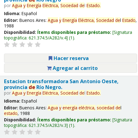
por
Agua
y
Energía
Eléctrica,
Sociedad
de
l
Estado
.
Idioma:
Español
Editor:
Buenos Aires:
Agua
y
Energía
Eléctrica,
Sociedad
de
l
Estado
,
1988
Disponibilidad:
Ítems disponibles para préstamo:
Signatura
topográfica:
621.374.5/A282/v.4
(1).
Hacer reserva
Agregar al carrito
Estacion transformadora San Antonio Oeste,
provincia
de
Río Negro.
por
Agua
y
Energía
Eléctrica,
Sociedad
de
l
Estado
.
Idioma:
Español
Editor:
Buenos Aires:
Agua
y
energía
eléctrica,
sociedad
de
l
estado
, 1988
Disponibilidad:
Ítems disponibles para préstamo:
Signatura
topográfica:
621.374.5/A282/v.3
(1).