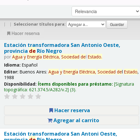
|
|
Seleccionar títulos para:
Hacer reserva
Estación transformadora San Antonio Oeste,
provincia
de
Río Negro
por
Agua
y
Energía
Eléctrica,
Sociedad
de
l
Estado
.
Idioma:
Español
Editor:
Buenos Aires:
Agua
y
Energía
Eléctrica,
Sociedad
de
l
Estado
,
1988
Disponibilidad:
Ítems disponibles para préstamo:
Signatura
topográfica:
621.374.5/A282/v.2
(3).
Hacer reserva
Agregar al carrito
Estación transformadora San Antoni Oeste,
provincia
de
Río Negro