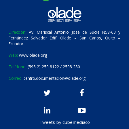
Dirección:
Av. Mariscal Antonio José de Sucre N58-63 y
Fernández Salvador Edif. Olade – San Carlos, Quito –
Ecuador.
Web:
www.olade.org
Teléfono:
(593 2) 259 8122 / 2598 280
Correo:
centro.documentacion@olade.org
Tweets by cubemediaco