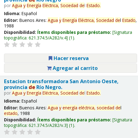
por
Agua
y
Energía
Eléctrica,
Sociedad
de
l
Estado
.
Idioma:
Español
Editor:
Buenos Aires:
Agua
y
Energía
Eléctrica,
Sociedad
de
l
Estado
,
1988
Disponibilidad:
Ítems disponibles para préstamo:
Signatura
topográfica:
621.374.5/A282/v.4
(1).
Hacer reserva
Agregar al carrito
Estacion transformadora San Antonio Oeste,
provincia
de
Río Negro.
por
Agua
y
Energía
Eléctrica,
Sociedad
de
l
Estado
.
Idioma:
Español
Editor:
Buenos Aires:
Agua
y
energía
eléctrica,
sociedad
de
l
estado
, 1988
Disponibilidad:
Ítems disponibles para préstamo:
Signatura
topográfica:
621.374.5/A282/v.3
(1).