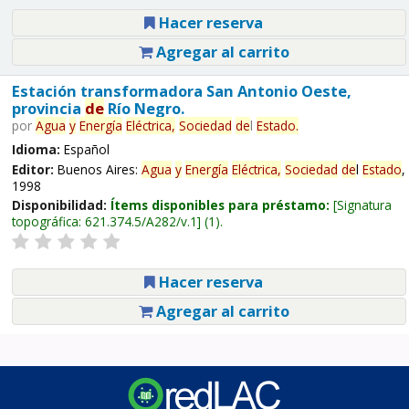
Hacer reserva
Agregar al carrito
Estación transformadora San Antonio Oeste,
provincia
de
Río Negro.
por
Agua
y
Energía
Eléctrica,
Sociedad
de
l
Estado
.
Idioma:
Español
Editor:
Buenos Aires:
Agua
y
Energía
Eléctrica,
Sociedad
de
l
Estado
,
1998
Disponibilidad:
Ítems disponibles para préstamo:
Signatura
topográfica:
621.374.5/A282/v.1
(1).
Hacer reserva
Agregar al carrito