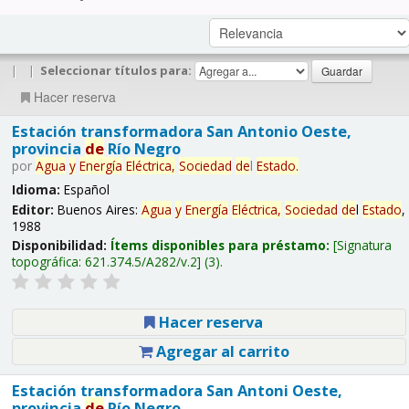
|
|
Seleccionar títulos para:
Hacer reserva
Estación transformadora San Antonio Oeste,
provincia
de
Río Negro
por
Agua
y
Energía
Eléctrica,
Sociedad
de
l
Estado
.
Idioma:
Español
Editor:
Buenos Aires:
Agua
y
Energía
Eléctrica,
Sociedad
de
l
Estado
,
1988
Disponibilidad:
Ítems disponibles para préstamo:
Signatura
topográfica:
621.374.5/A282/v.2
(3).
Hacer reserva
Agregar al carrito
Estación transformadora San Antoni Oeste,
provincia
de
Río Negro