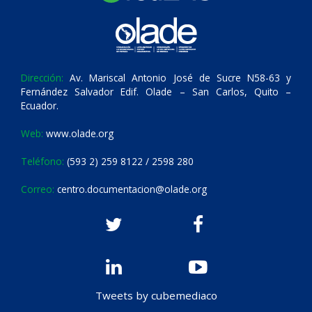
Dirección:
Av. Mariscal Antonio José de Sucre N58-63 y
Fernández Salvador Edif. Olade – San Carlos, Quito –
Ecuador.
Web:
www.olade.org
Teléfono:
(593 2) 259 8122 / 2598 280
Correo:
centro.documentacion@olade.org
Tweets by cubemediaco