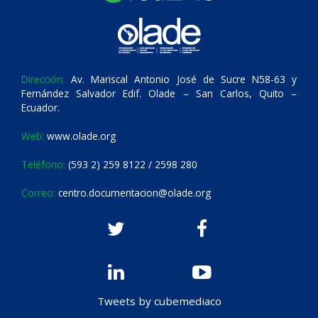
Dirección:
Av. Mariscal Antonio José de Sucre N58-63 y
Fernández Salvador Edif. Olade – San Carlos, Quito –
Ecuador.
Web:
www.olade.org
Teléfono:
(593 2) 259 8122 / 2598 280
Correo:
centro.documentacion@olade.org
Tweets by cubemediaco