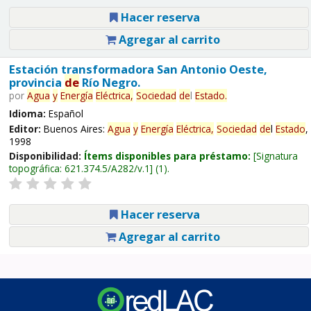
Hacer reserva
Agregar al carrito
Estación transformadora San Antonio Oeste,
provincia
de
Río Negro.
por
Agua
y
Energía
Eléctrica,
Sociedad
de
l
Estado
.
Idioma:
Español
Editor:
Buenos Aires:
Agua
y
Energía
Eléctrica,
Sociedad
de
l
Estado
,
1998
Disponibilidad:
Ítems disponibles para préstamo:
Signatura
topográfica:
621.374.5/A282/v.1
(1).
Hacer reserva
Agregar al carrito