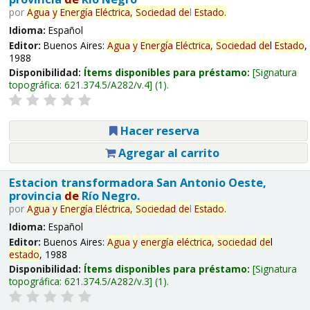
por
Agua
y
Energía
Eléctrica,
Sociedad
de
l
Estado
.
Idioma:
Español
Editor:
Buenos Aires:
Agua
y
Energía
Eléctrica,
Sociedad
de
l
Estado
,
1988
Disponibilidad:
Ítems disponibles para préstamo:
Signatura
topográfica:
621.374.5/A282/v.4
(1).
Hacer reserva
Agregar al carrito
Estacion transformadora San Antonio Oeste,
provincia
de
Río Negro.
por
Agua
y
Energía
Eléctrica,
Sociedad
de
l
Estado
.
Idioma:
Español
Editor:
Buenos Aires:
Agua
y
energía
eléctrica,
sociedad
de
l
estado
, 1988
Disponibilidad:
Ítems disponibles para préstamo:
Signatura
topográfica:
621.374.5/A282/v.3
(1).