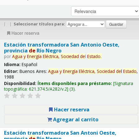
|
|
Seleccionar títulos para:
Hacer reserva
Estación transformadora San Antonio Oeste,
provincia
de
Río Negro
por
Agua
y
Energía
Eléctrica,
Sociedad
de
l
Estado
.
Idioma:
Español
Editor:
Buenos Aires:
Agua
y
Energía
Eléctrica,
Sociedad
de
l
Estado
,
1988
Disponibilidad:
Ítems disponibles para préstamo:
Signatura
topográfica:
621.374.5/A282/v.2
(3).
Hacer reserva
Agregar al carrito
Estación transformadora San Antoni Oeste,
provincia
de
Río Negro