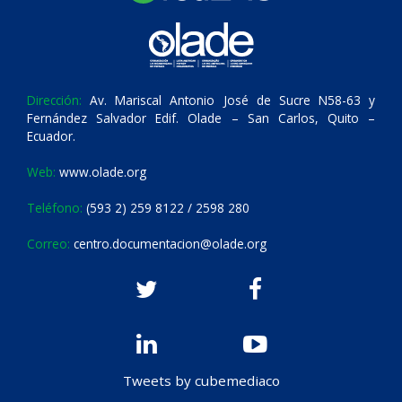
Dirección:
Av. Mariscal Antonio José de Sucre N58-63 y
Fernández Salvador Edif. Olade – San Carlos, Quito –
Ecuador.
Web:
www.olade.org
Teléfono:
(593 2) 259 8122 / 2598 280
Correo:
centro.documentacion@olade.org
Tweets by cubemediaco