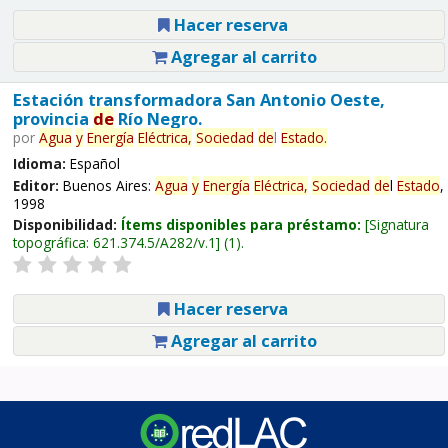
Hacer reserva
Agregar al carrito
Estación transformadora San Antonio Oeste,
provincia
de
Río Negro.
por
Agua
y
Energía
Eléctrica,
Sociedad
de
l
Estado
.
Idioma:
Español
Editor:
Buenos Aires:
Agua
y
Energía
Eléctrica,
Sociedad
de
l
Estado
,
1998
Disponibilidad:
Ítems disponibles para préstamo:
Signatura
topográfica:
621.374.5/A282/v.1
(1).
Hacer reserva
Agregar al carrito