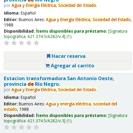
por
Agua
y
Energía
Eléctrica,
Sociedad
de
l
Estado
.
Idioma:
Español
Editor:
Buenos Aires:
Agua
y
Energía
Eléctrica,
Sociedad
de
l
Estado
,
1988
Disponibilidad:
Ítems disponibles para préstamo:
Signatura
topográfica:
621.374.5/A282/v.4
(1).
Hacer reserva
Agregar al carrito
Estacion transformadora San Antonio Oeste,
provincia
de
Río Negro.
por
Agua
y
Energía
Eléctrica,
Sociedad
de
l
Estado
.
Idioma:
Español
Editor:
Buenos Aires:
Agua
y
energía
eléctrica,
sociedad
de
l
estado
, 1988
Disponibilidad:
Ítems disponibles para préstamo:
Signatura
topográfica:
621.374.5/A282/v.3
(1).