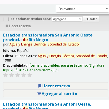
|
|
Seleccionar títulos para:
Hacer reserva
Estación transformadora San Antonio Oeste,
provincia
de
Río Negro
por
Agua
y
Energía
Eléctrica,
Sociedad
de
l
Estado
.
Idioma:
Español
Editor:
Buenos Aires:
Agua
y
Energía
Eléctrica,
Sociedad
de
l
Estado
,
1988
Disponibilidad:
Ítems disponibles para préstamo:
Signatura
topográfica:
621.374.5/A282/v.2
(3).
Hacer reserva
Agregar al carrito
Estación transformadora San Antoni Oeste,
provincia
de
Río Negro