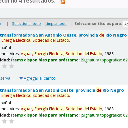
tornó 4 resultados.
|
Seleccionar todo
Limpiar todo
|
Seleccionar títulos para:
o
 transformadora San Antonio Oeste, provincia
de
Río Negro
y
Energía
Eléctrica,
Sociedad
de
l
Estado
.
spañol
enos Aires:
Agua
y
Energía
Eléctrica,
Sociedad
de
l
Estado
, 1988
lidad:
Ítems disponibles para préstamo:
Signatura topográfica:
62
eserva
Agregar al carrito
 transformadora San Antoni Oeste, provincia
de
Río Negro
y
Energía
Eléctrica,
Sociedad
de
l
Estado
.
spañol
enos Aires:
Agua
y
Energía
Eléctrica,
Sociedad
de
l
Estado
, 1988
lidad:
Ítems disponibles para préstamo:
Signatura topográfica:
62