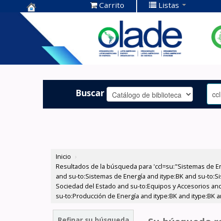
Carrito
Listas
Centro de
Documentación
OLADE -
Buscar
Inicio
›
Resultados de la búsqueda para 'ccl=su:"Sistemas de E
and su-to:Sistemas de Energía and itype:BK and su-to:Si
Sociedad del Estado and su-to:Equipos y Accesorios and 
su-to:Producción de Energía and itype:BK and itype:BK a
Refinar su búsqueda