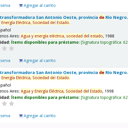
eserva
Agregar al carrito
 transformadora San Antonio Oeste, provincia
de
Río Negro
y
Energía
Eléctrica,
Sociedad
de
l
Estado
.
spañol
enos Aires:
Agua
y
energía
eléctrica,
sociedad
de
l
estado
, 1988
lidad:
Ítems disponibles para préstamo:
Signatura topográfica:
62
eserva
Agregar al carrito
 transformadora San Antonio Oeste, provincia
de
Río Negro
y
Energía
Eléctrica,
Sociedad
de
l
Estado
.
spañol
enos Aires:
Agua
y
Energía
Eléctrica,
Sociedad
de
l
Estado
, 1998
lidad:
Ítems disponibles para préstamo:
Signatura topográfica:
62
eserva
Agregar al carrito