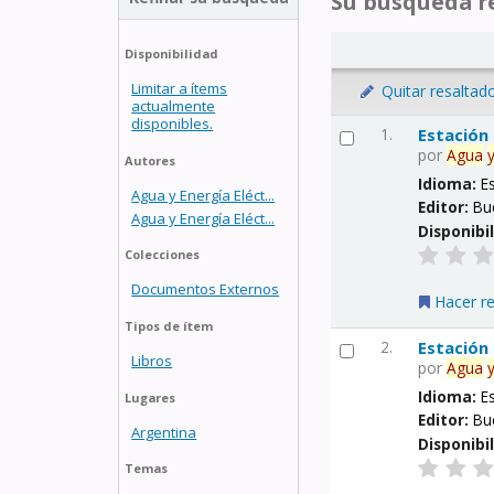
Su búsqueda re
Disponibilidad
Limitar a ítems
Quitar resaltad
actualmente
disponibles.
1.
Estación
por
Agua
Autores
Idioma:
E
Agua y Energía Eléct...
Editor:
Bu
Agua y Energía Eléct...
Disponibi
Colecciones
Documentos Externos
Hacer r
Tipos de ítem
2.
Estación
Libros
por
Agua
Idioma:
E
Lugares
Editor:
Bu
Argentina
Disponibi
Temas