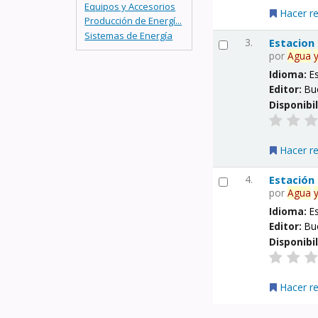
Equipos y Accesorios
Hacer r
Producción de Energí...
Sistemas de Energía
3.
Estacion
por
Agua
Idioma:
E
Editor:
Bu
Disponibi
Hacer r
4.
Estación
por
Agua
Idioma:
E
Editor:
Bu
Disponibi
Hacer r