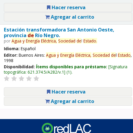
Hacer reserva
Agregar al carrito
Estación transformadora San Antonio Oeste,
provincia
de
Río Negro.
por
Agua
y
Energía
Eléctrica,
Sociedad
de
l
Estado
.
Idioma:
Español
Editor:
Buenos Aires:
Agua
y
Energía
Eléctrica,
Sociedad
de
l
Estado
,
1998
Disponibilidad:
Ítems disponibles para préstamo:
Signatura
topográfica:
621.374.5/A282/v.1
(1).
Hacer reserva
Agregar al carrito