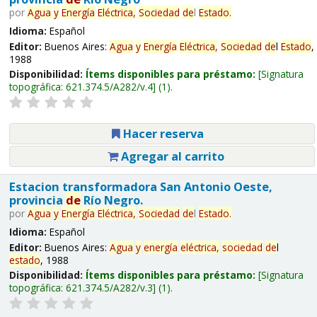
por
Agua
y
Energía
Eléctrica,
Sociedad
de
l
Estado
.
Idioma:
Español
Editor:
Buenos Aires:
Agua
y
Energía
Eléctrica,
Sociedad
de
l
Estado
,
1988
Disponibilidad:
Ítems disponibles para préstamo:
Signatura
topográfica:
621.374.5/A282/v.4
(1).
Hacer reserva
Agregar al carrito
Estacion transformadora San Antonio Oeste,
provincia
de
Río Negro.
por
Agua
y
Energía
Eléctrica,
Sociedad
de
l
Estado
.
Idioma:
Español
Editor:
Buenos Aires:
Agua
y
energía
eléctrica,
sociedad
de
l
estado
, 1988
Disponibilidad:
Ítems disponibles para préstamo:
Signatura
topográfica:
621.374.5/A282/v.3
(1).