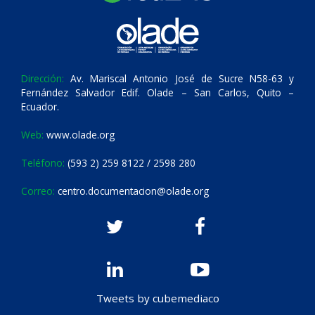
Dirección:
Av. Mariscal Antonio José de Sucre N58-63 y
Fernández Salvador Edif. Olade – San Carlos, Quito –
Ecuador.
Web:
www.olade.org
Teléfono:
(593 2) 259 8122 / 2598 280
Correo:
centro.documentacion@olade.org
Tweets by cubemediaco