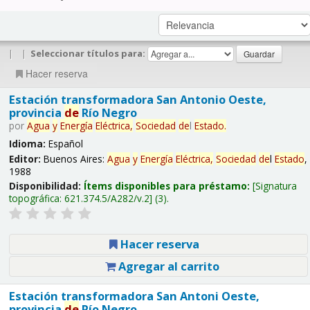
|
|
Seleccionar títulos para:
Hacer reserva
Estación transformadora San Antonio Oeste,
provincia
de
Río Negro
por
Agua
y
Energía
Eléctrica,
Sociedad
de
l
Estado
.
Idioma:
Español
Editor:
Buenos Aires:
Agua
y
Energía
Eléctrica,
Sociedad
de
l
Estado
,
1988
Disponibilidad:
Ítems disponibles para préstamo:
Signatura
topográfica:
621.374.5/A282/v.2
(3).
Hacer reserva
Agregar al carrito
Estación transformadora San Antoni Oeste,
provincia
de
Río Negro