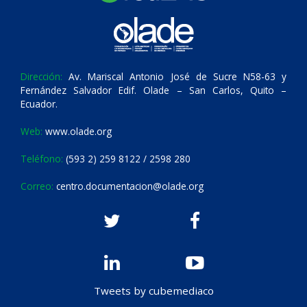
Dirección:
Av. Mariscal Antonio José de Sucre N58-63 y
Fernández Salvador Edif. Olade – San Carlos, Quito –
Ecuador.
Web:
www.olade.org
Teléfono:
(593 2) 259 8122 / 2598 280
Correo:
centro.documentacion@olade.org
Tweets by cubemediaco