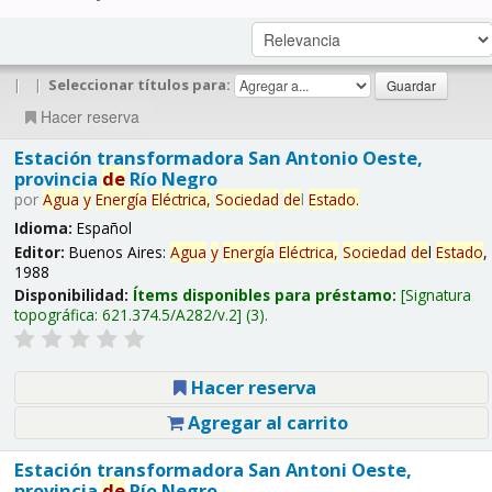
|
|
Seleccionar títulos para:
Hacer reserva
Estación transformadora San Antonio Oeste,
provincia
de
Río Negro
por
Agua
y
Energía
Eléctrica,
Sociedad
de
l
Estado
.
Idioma:
Español
Editor:
Buenos Aires:
Agua
y
Energía
Eléctrica,
Sociedad
de
l
Estado
,
1988
Disponibilidad:
Ítems disponibles para préstamo:
Signatura
topográfica:
621.374.5/A282/v.2
(3).
Hacer reserva
Agregar al carrito
Estación transformadora San Antoni Oeste,
provincia
de
Río Negro