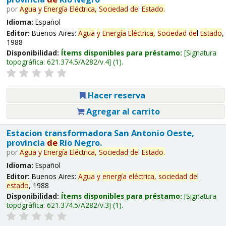
por
Agua
y
Energía
Eléctrica,
Sociedad
de
l
Estado
.
Idioma:
Español
Editor:
Buenos Aires:
Agua
y
Energía
Eléctrica,
Sociedad
de
l
Estado
,
1988
Disponibilidad:
Ítems disponibles para préstamo:
Signatura
topográfica:
621.374.5/A282/v.4
(1).
Hacer reserva
Agregar al carrito
Estacion transformadora San Antonio Oeste,
provincia
de
Río Negro.
por
Agua
y
Energía
Eléctrica,
Sociedad
de
l
Estado
.
Idioma:
Español
Editor:
Buenos Aires:
Agua
y
energía
eléctrica,
sociedad
de
l
estado
, 1988
Disponibilidad:
Ítems disponibles para préstamo:
Signatura
topográfica:
621.374.5/A282/v.3
(1).