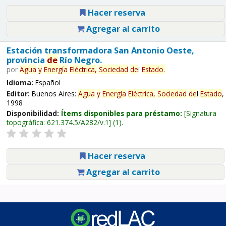
Hacer reserva
Agregar al carrito
Estación transformadora San Antonio Oeste,
provincia
de
Río Negro.
por
Agua
y
Energía
Eléctrica,
Sociedad
de
l
Estado
.
Idioma:
Español
Editor:
Buenos Aires:
Agua
y
Energía
Eléctrica,
Sociedad
de
l
Estado
,
1998
Disponibilidad:
Ítems disponibles para préstamo:
Signatura
topográfica:
621.374.5/A282/v.1
(1).
Hacer reserva
Agregar al carrito