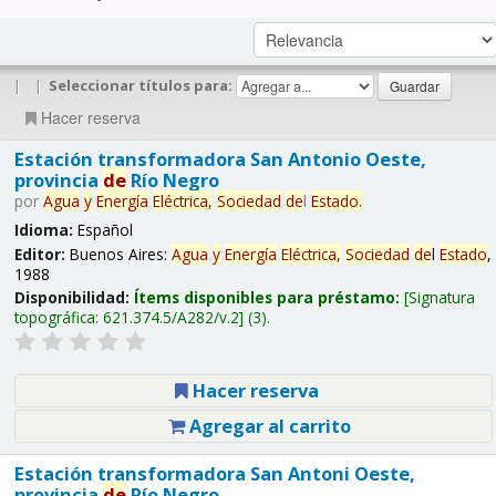
|
|
Seleccionar títulos para:
Hacer reserva
Estación transformadora San Antonio Oeste,
provincia
de
Río Negro
por
Agua
y
Energía
Eléctrica,
Sociedad
de
l
Estado
.
Idioma:
Español
Editor:
Buenos Aires:
Agua
y
Energía
Eléctrica,
Sociedad
de
l
Estado
,
1988
Disponibilidad:
Ítems disponibles para préstamo:
Signatura
topográfica:
621.374.5/A282/v.2
(3).
Hacer reserva
Agregar al carrito
Estación transformadora San Antoni Oeste,
provincia
de
Río Negro