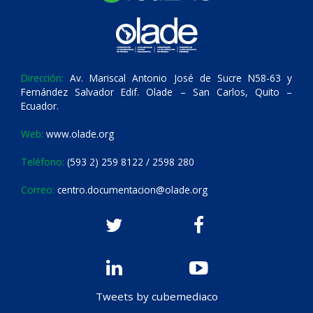
Dirección:
Av. Mariscal Antonio José de Sucre N58-63 y
Fernández Salvador Edif. Olade – San Carlos, Quito –
Ecuador.
Web:
www.olade.org
Teléfono:
(593 2) 259 8122 / 2598 280
Correo:
centro.documentacion@olade.org
Tweets by cubemediaco