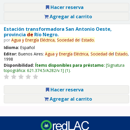
Hacer reserva
Agregar al carrito
Estación transformadora San Antonio Oeste,
provincia
de
Río Negro.
por
Agua
y
Energía
Eléctrica,
Sociedad
de
l
Estado
.
Idioma:
Español
Editor:
Buenos Aires:
Agua
y
Energía
Eléctrica,
Sociedad
de
l
Estado
,
1998
Disponibilidad:
Ítems disponibles para préstamo:
Signatura
topográfica:
621.374.5/A282/v.1
(1).
Hacer reserva
Agregar al carrito