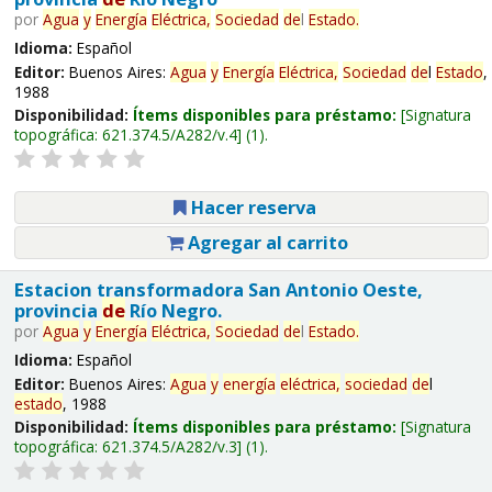
por
Agua
y
Energía
Eléctrica,
Sociedad
de
l
Estado
.
Idioma:
Español
Editor:
Buenos Aires:
Agua
y
Energía
Eléctrica,
Sociedad
de
l
Estado
,
1988
Disponibilidad:
Ítems disponibles para préstamo:
Signatura
topográfica:
621.374.5/A282/v.4
(1).
Hacer reserva
Agregar al carrito
Estacion transformadora San Antonio Oeste,
provincia
de
Río Negro.
por
Agua
y
Energía
Eléctrica,
Sociedad
de
l
Estado
.
Idioma:
Español
Editor:
Buenos Aires:
Agua
y
energía
eléctrica,
sociedad
de
l
estado
, 1988
Disponibilidad:
Ítems disponibles para préstamo:
Signatura
topográfica:
621.374.5/A282/v.3
(1).