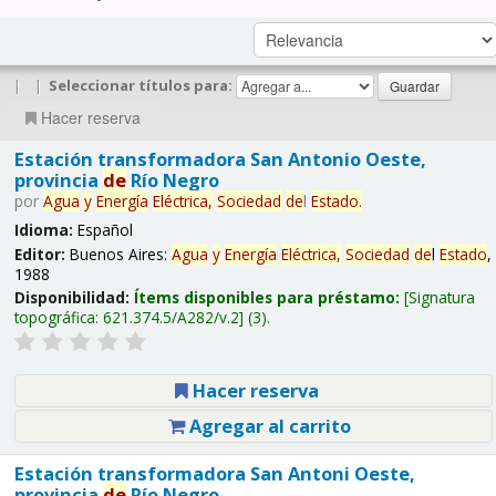
|
|
Seleccionar títulos para:
Hacer reserva
Estación transformadora San Antonio Oeste,
provincia
de
Río Negro
por
Agua
y
Energía
Eléctrica,
Sociedad
de
l
Estado
.
Idioma:
Español
Editor:
Buenos Aires:
Agua
y
Energía
Eléctrica,
Sociedad
de
l
Estado
,
1988
Disponibilidad:
Ítems disponibles para préstamo:
Signatura
topográfica:
621.374.5/A282/v.2
(3).
Hacer reserva
Agregar al carrito
Estación transformadora San Antoni Oeste,
provincia
de
Río Negro