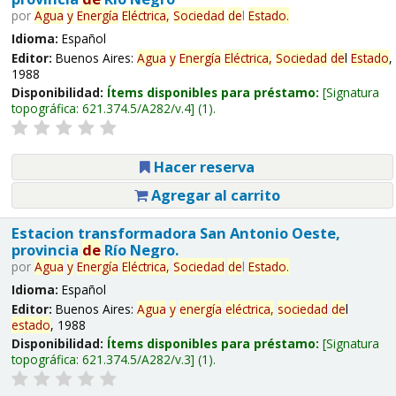
por
Agua
y
Energía
Eléctrica,
Sociedad
de
l
Estado
.
Idioma:
Español
Editor:
Buenos Aires:
Agua
y
Energía
Eléctrica,
Sociedad
de
l
Estado
,
1988
Disponibilidad:
Ítems disponibles para préstamo:
Signatura
topográfica:
621.374.5/A282/v.4
(1).
Hacer reserva
Agregar al carrito
Estacion transformadora San Antonio Oeste,
provincia
de
Río Negro.
por
Agua
y
Energía
Eléctrica,
Sociedad
de
l
Estado
.
Idioma:
Español
Editor:
Buenos Aires:
Agua
y
energía
eléctrica,
sociedad
de
l
estado
, 1988
Disponibilidad:
Ítems disponibles para préstamo:
Signatura
topográfica:
621.374.5/A282/v.3
(1).