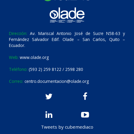
Dirección:
Av. Mariscal Antonio José de Sucre N58-63 y
Fernández Salvador Edif. Olade – San Carlos, Quito –
Ecuador.
Web:
www.olade.org
Teléfono:
(593 2) 259 8122 / 2598 280
Correo:
centro.documentacion@olade.org
Tweets by cubemediaco