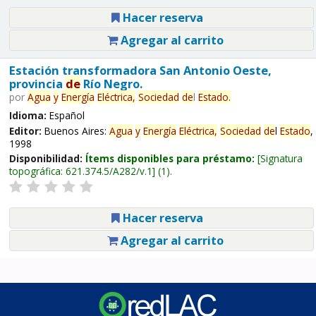
Hacer reserva
Agregar al carrito
Estación transformadora San Antonio Oeste,
provincia
de
Río Negro.
por
Agua
y
Energía
Eléctrica,
Sociedad
de
l
Estado
.
Idioma:
Español
Editor:
Buenos Aires:
Agua
y
Energía
Eléctrica,
Sociedad
de
l
Estado
,
1998
Disponibilidad:
Ítems disponibles para préstamo:
Signatura
topográfica:
621.374.5/A282/v.1
(1).
Hacer reserva
Agregar al carrito