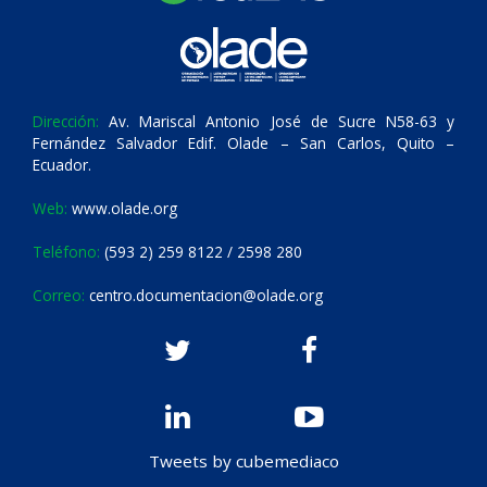
Dirección:
Av. Mariscal Antonio José de Sucre N58-63 y
Fernández Salvador Edif. Olade – San Carlos, Quito –
Ecuador.
Web:
www.olade.org
Teléfono:
(593 2) 259 8122 / 2598 280
Correo:
centro.documentacion@olade.org
Tweets by cubemediaco