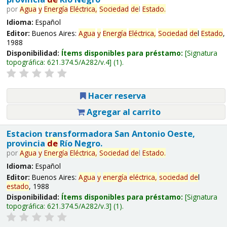
por
Agua
y
Energía
Eléctrica,
Sociedad
de
l
Estado
.
Idioma:
Español
Editor:
Buenos Aires:
Agua
y
Energía
Eléctrica,
Sociedad
de
l
Estado
,
1988
Disponibilidad:
Ítems disponibles para préstamo:
Signatura
topográfica:
621.374.5/A282/v.4
(1).
Hacer reserva
Agregar al carrito
Estacion transformadora San Antonio Oeste,
provincia
de
Río Negro.
por
Agua
y
Energía
Eléctrica,
Sociedad
de
l
Estado
.
Idioma:
Español
Editor:
Buenos Aires:
Agua
y
energía
eléctrica,
sociedad
de
l
estado
, 1988
Disponibilidad:
Ítems disponibles para préstamo:
Signatura
topográfica:
621.374.5/A282/v.3
(1).