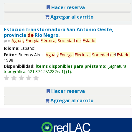
Hacer reserva
Agregar al carrito
Estación transformadora San Antonio Oeste,
provincia
de
Río Negro.
por
Agua
y
Energía
Eléctrica,
Sociedad
de
l
Estado
.
Idioma:
Español
Editor:
Buenos Aires:
Agua
y
Energía
Eléctrica,
Sociedad
de
l
Estado
,
1998
Disponibilidad:
Ítems disponibles para préstamo:
Signatura
topográfica:
621.374.5/A282/v.1
(1).
Hacer reserva
Agregar al carrito