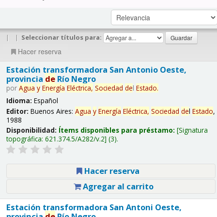
|
|
Seleccionar títulos para:
Hacer reserva
Estación transformadora San Antonio Oeste,
provincia
de
Río Negro
por
Agua
y
Energía
Eléctrica,
Sociedad
de
l
Estado
.
Idioma:
Español
Editor:
Buenos Aires:
Agua
y
Energía
Eléctrica,
Sociedad
de
l
Estado
,
1988
Disponibilidad:
Ítems disponibles para préstamo:
Signatura
topográfica:
621.374.5/A282/v.2
(3).
Hacer reserva
Agregar al carrito
Estación transformadora San Antoni Oeste,
provincia
de
Río Negro